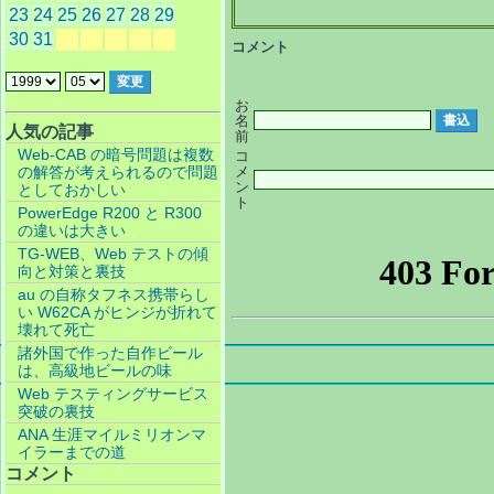
23
24
25
26
27
28
29
30
31
コメント
お
名
人気の記事
前
Web-CAB の暗号問題は複数
コ
メ
の解答が考えられるので問題
ン
としておかしい
ト
PowerEdge R200 と R300
の違いは大きい
TG-WEB、Web テストの傾
向と対策と裏技
au の自称タフネス携帯らし
い W62CA がヒンジが折れて
壊れて死亡
諸外国で作った自作ビール
は、高級地ビールの味
Web テスティングサービス
突破の裏技
ANA 生涯マイルミリオンマ
イラーまでの道
コメント