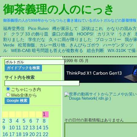
御茶義理の人
のにっき
御茶義理の人が1998年からつらつらと書き連ねているポルトガルなどの新着情報
|
|
|
|
福寿堂秀信
Pico Ruivo
樽が展示して
訴状はこれ
かなりの混み方
|
|
|
|
|
|
ド
クラブ 33 の飾り皿
森口の新曲
HOOPS!
カリスマ
うさぎ
|
|
|
|
割りました
学生だな
久々に雨が降りました
ブロッコリー
我が
|
|
|
Verde
松茸御飯、カレー残り物、きんぴらゴボウ
ハーゲンダッツ
|
|
|
ル
WEB-CAB 暗号問題も答えが複数有る
総合判断
WX-310K 
1999 年 05 月
サイト内を検索
ごちゃにっき内
Web全体から
1
その日付の新着情報はありません
2
3
4
5
6
7
8
9
10
11
12
13
14
15
16
17
18
19
20
21
22