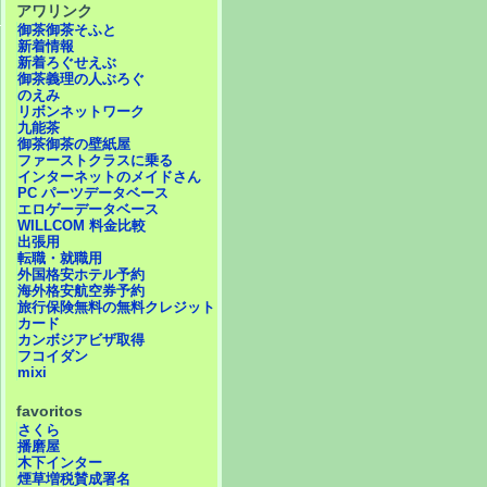
アワリンク
御茶御茶そふと
新着情報
新着ろぐせえぶ
御茶義理の人ぶろぐ
のえみ
リボンネットワーク
九能茶
御茶御茶の壁紙屋
ファーストクラスに乗る
インターネットのメイドさん
PC パーツデータベース
エロゲーデータベース
WILLCOM 料金比較
出張用
転職・就職用
外国格安ホテル予約
海外格安航空券予約
旅行保険無料の無料クレジット
カード
カンボジアビザ取得
フコイダン
mixi
favoritos
さくら
播磨屋
木下インター
煙草増税賛成署名