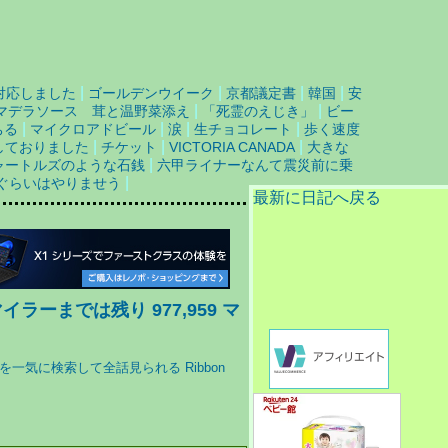
|
|
|
|
対応しました
ゴールデンウイーク
京都議定書
韓国
安
|
|
マデラソース 茸と温野菜添え
「死霊のえじき」
ビー
|
|
|
|
ちる
マイクロアドビール
涙
生チョコレート
歩く速度
|
|
|
しておりました
チケット
VICTORIA CANADA
大きな
|
ャートルズのような石銭
六甲ライナーなんて震災前に乗
|
ぐらいはやりませう
最新に日記へ戻る
ラーまでは残り 977,959 マ