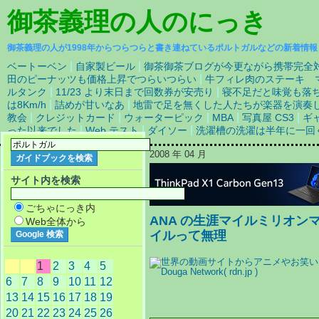
御茶義理の人
のにっき
御茶義理の人が1998年からつらつらと書き連ねているポルトガルなどの新着情報
|
|
ベートーベン
自家製ビール
御茶御茶ブログが今更ながら携帯完全
|
田のピーナッツも価格上昇でつらいつらい
牛フィレ肉のステーキ 
|
|
ルタンク
11/23 より末日まで回数券が安売り
寝不足だと味覚も落
|
|
は8Km/h
詰めが甘いなあ
地雷で足を無くした人たちが楽器を演奏
|
|
|
|
|
教会
クレジットカード
ウォーターピック
MBA
写真屋 CS3
ギ
|
|
|
った以来でした
Web テスト
ダイソー
洗濯槽の洗濯は半年に一回
2008 年 04 月
サイト内を検索
ごちゃにっき内
ANA の生涯マイルミリオンマイ
Web全体から
イルって無理
1
2
3
4
5
6
7
8
9
10
11
12
13
14
15
16
17
18
19
20
21
22
23
24
25
26