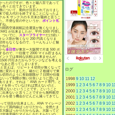
かったのですが、色々と嘘八百であって
ら色々と出てきています。
業務について、動向が注目されておりまし
末で収入代行を終了することになったよ
ル K サンクスの 6 月末が最終と言うこ
た。不便な世の中というか、
ポイント乞
すね。
の関西空港就航記念運賃が無くなりまし
AR1 が出来ましたが、平均 1000 円増し
。ついでに、
スターフライヤー
だけ続い
レス割が無くなり 200 円高くなりま
切符もなくなるので、うーんちょいと魅
かねえ。
から
全日空
が東京ー大阪間で片道 500 ボ
るので、一往復で 2000 マイル貯まるん
イントでは単純な比較は出来ませんが、
1500 円引きだからラウンジなどを考える
いかなあと思ってしまいます。
と言えば、リピート 4 切符が無くなって
ログ
物に変わりました。確かに 2 枚綴りで東
ル切符のように有効期限が 7 日間や往復
ないって制限が無い分良いように思いま
1998
9
10
11
12
ります。それは「 ANA カード専門」と
1999
1
2
3
4
5
6
7
8
9
10
1
カードを持っていなければ買えないのと、
」で買えないということです。ということ
2000
1
2
3
4
5
6
7
8
9
10
1
に出来ないと言うことですから無料航空
イルを使う機会がどんどん減ってきてし
2001
1
2
3
4
5
6
7
8
9
10
1
。
2002
1
2
3
4
5
6
7
8
9
10
1
ル
って項目が出来ました。ANA マイレージ
のって国内線ばっかりだから、全然たま
2003
1
2
3
4
5
6
7
8
9
10
1
京大阪ばっかりだからなあ。大阪ってど
は中途半端なマイルしかたまらないの