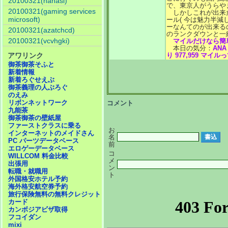
20100321(nanasi)
で、東京人がうらや
20100321(gaming services
しかしこれが出来
microsoft)
ール( 今は魅力半減
ーなんてのが出来る
20100321(azatchcd)
のランクダウンと一
20100321(vcvhgki)
マイルだけなら簡
本日の気分：
AN
アワリンク
り 977,959 マイル
御茶御茶そふと
新着情報
新着ろぐせえぶ
御茶義理の人ぶろぐ
のえみ
リボンネットワーク
コメント
九能茶
御茶御茶の壁紙屋
ファーストクラスに乗る
お
インターネットのメイドさん
名
PC パーツデータベース
前
エロゲーデータベース
コ
WILLCOM 料金比較
メ
出張用
ン
転職・就職用
ト
外国格安ホテル予約
海外格安航空券予約
旅行保険無料の無料クレジット
カード
カンボジアビザ取得
フコイダン
mixi