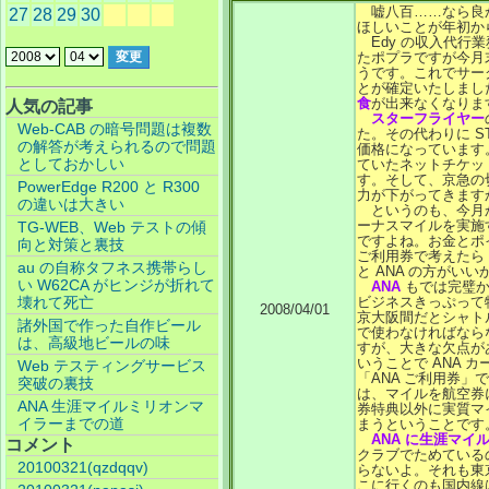
嘘八百……なら良
27
28
29
30
ほしいことが年初か
Edy の収入代行
たポプラですが今月
うです。これでサーク
とが確定いたしまし
食
が出来なくなりま
人気の記事
スターフライヤー
Web-CAB の暗号問題は複数
た。その代わりに ST
の解答が考えられるので問題
価格になっています
としておかしい
ていたネットチケット
す。そして、京急の
PowerEdge R200 と R300
力が下がってきます
の違いは大きい
というのも、今月
ーナスマイルを実施す
TG-WEB、Web テストの傾
ですよね。お金とポ
向と対策と裏技
ご利用券で考えたら 
au の自称タフネス携帯らし
と ANA の方がい
い W62CA がヒンジが折れて
ANA
もでは完璧か
壊れて死亡
ビジネスきっぷって
2008/04/01
京大阪間だとシャト
諸外国で作った自作ビール
で使わなければなら
は、高級地ビールの味
すが、大きな欠点があ
いうことで ANA 
Web テスティングサービス
「ANA ご利用券
突破の裏技
は、マイルを航空券
ANA 生涯マイルミリオンマ
券特典以外に実質マ
イラーまでの道
まうということです
ANA に生涯マイ
コメント
クラブでためている
20100321(qzdqqv)
らないよ。それも東
こに行くのも国内線