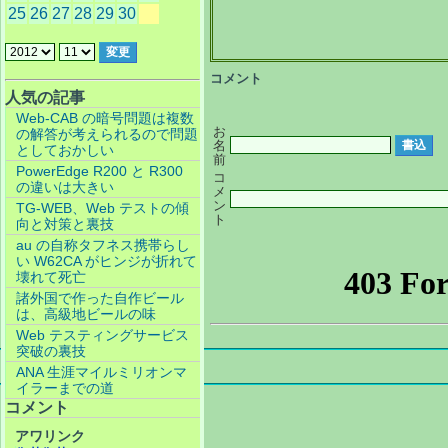
25
26
27
28
29
30
コメント
人気の記事
Web-CAB の暗号問題は複数
お
の解答が考えられるので問題
名
としておかしい
前
PowerEdge R200 と R300
コ
の違いは大きい
メ
ン
TG-WEB、Web テストの傾
ト
向と対策と裏技
au の自称タフネス携帯らし
い W62CA がヒンジが折れて
壊れて死亡
諸外国で作った自作ビール
は、高級地ビールの味
Web テスティングサービス
突破の裏技
ANA 生涯マイルミリオンマ
イラーまでの道
コメント
アワリンク