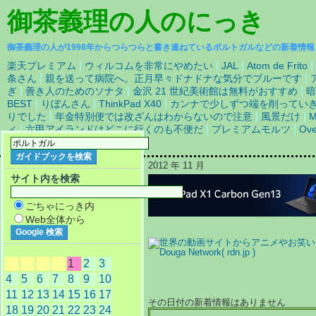
御茶義理の人
のにっき
御茶義理の人が1998年からつらつらと書き連ねているポルトガルなどの新着情報
|
|
|
|
楽天プレミアム
ウィルコムを非常にやめたい
JAL
Atom de Frito
|
|
条さん
親を送って病院へ。正月早々ドナドナな気分でブルーです
|
|
|
ぎ
善き人のためのソナタ
金沢 21 世紀美術館は無料がおすすめ
暗
|
|
|
BEST
りぼんさん
ThinkPad X40
カンナで少しずつ端を削ってい
|
|
|
りでした
年金特別便では改ざんはわからないので注意
風景だけ
M
|
|
|
ィ
六甲アイランドはどこに行くのも不便だ
プレミアムモルツ
Ov
|
かな
2012 年 11 月
サイト内を検索
ごちゃにっき内
Web全体から
1
2
3
4
5
6
7
8
9
10
11
12
13
14
15
16
17
その日付の新着情報はありません
18
19
20
21
22
23
24