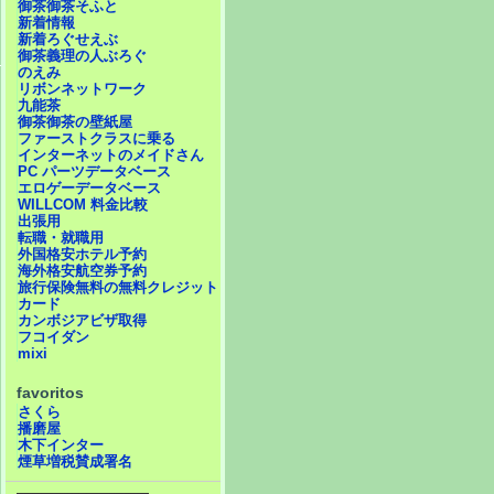
御茶御茶そふと
新着情報
新着ろぐせえぶ
御茶義理の人ぶろぐ
のえみ
リボンネットワーク
九能茶
御茶御茶の壁紙屋
ファーストクラスに乗る
インターネットのメイドさん
PC パーツデータベース
エロゲーデータベース
WILLCOM 料金比較
出張用
転職・就職用
外国格安ホテル予約
海外格安航空券予約
旅行保険無料の無料クレジット
カード
カンボジアビザ取得
フコイダン
mixi
favoritos
さくら
播磨屋
木下インター
煙草増税賛成署名