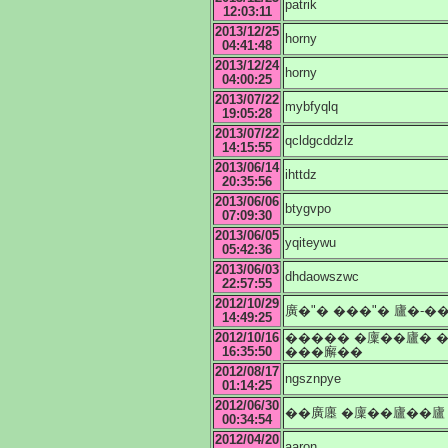
patrik
12:03:11
2013/12/25
horny
04:41:48
2013/12/24
horny
04:00:25
2013/07/22
mybfyqlq
19:05:28
2013/07/22
qcldgcddzlz
14:15:55
2013/06/14
ihttdz
20:35:56
2013/06/06
btygvpo
07:09:30
2013/06/05
yqiteywu
05:42:36
2013/06/03
dhdaowszwc
22:57:55
2012/10/29
廣�"� ���"� 廬�-�
14:49:25
2012/10/16
����� �廩��廬� 
16:35:50
���廨��
2012/08/17
ngsznpye
01:14:25
2012/06/30
��廣廛 �廩��廬��廬
00:34:54
2012/04/20
aaron