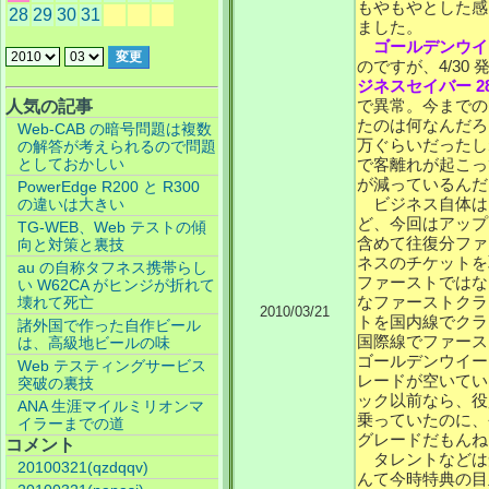
もやもやとした感
28
29
30
31
ました。
ゴールデンウイ
のですが、4/30 発
ジネスセイバー 2
で異常。今までの
人気の記事
たのは何なんだろ
Web-CAB の暗号問題は複数
万ぐらいだったし
の解答が考えられるので問題
としておかしい
で客離れが起こっ
が減っているんだ
PowerEdge R200 と R300
ビジネス自体は
の違いは大きい
ど、今回はアップ
TG-WEB、Web テストの傾
含めて往復分ファ
向と対策と裏技
ネスのチケットを
au の自称タフネス携帯らし
ファーストではな
い W62CA がヒンジが折れて
なファーストクラ
壊れて死亡
2010/03/21
トを国内線でクラ
諸外国で作った自作ビール
国際線でファース
は、高級地ビールの味
ゴールデンウイー
Web テスティングサービス
レードが空いてい
突破の裏技
ック以前なら、役員
ANA 生涯マイルミリオンマ
乗っていたのに、
イラーまでの道
グレードだもんね
コメント
タレントなどは
20100321(qzdqqv)
んて今時特典の目