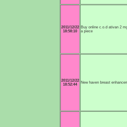
2011/12/22
Buy online c.o.d ativan 2 m
18:58:10
a piece
2011/12/22
New haven breast enhance
18:52:44