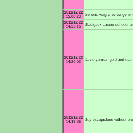
2011/12/22
Generic viagra levitra generic
15:00:23
2011/12/22
Blackjack casino schools on
14:55:15
2011/12/22
David yurman gold and diam
14:20:02
2011/12/22
Buy eszopiclone without pre
14:19:36