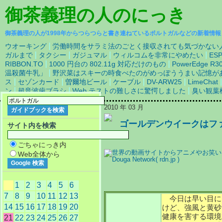
御茶義理の人
のにっき
御茶義理の人が1998年からつらつらと書き連ねているポルトガルなどの新着情報
|
ウオーキング
労働時間をサラミ法のごとく接収されても気づかない
|
|
|
|
ガルまで
タクシー
ガジュマル
ウィルコムを非常にやめたい
ES
|
|
RIBBON.TO
1000 円台の 802.11g 対応だけのもの
PowerEdge 
|
温殺菌牛乳」
野沢菜はスキーの時食べたのがめっぽううまい記憶が
|
|
|
|
|
ス
セゾンカード
曽爾地ビール
ケーブル
DV-ARW25
LimeChat
|
|
|
ン
超音波歯ブラシ
Web テストの難しさに驚愕しました
臭い観葉
2010 年 03 月
ゴールデンウイークはフ
サイト内を検索
で
ごちゃにっき内
Web全体から
1
2
3
4
5
6
7
8
9
10
11
12
13
今日は早い目に
14
15
16
17
18
19
20
けど、強風と黄砂
健康を害する環境
21
22
23
24
25
26
27