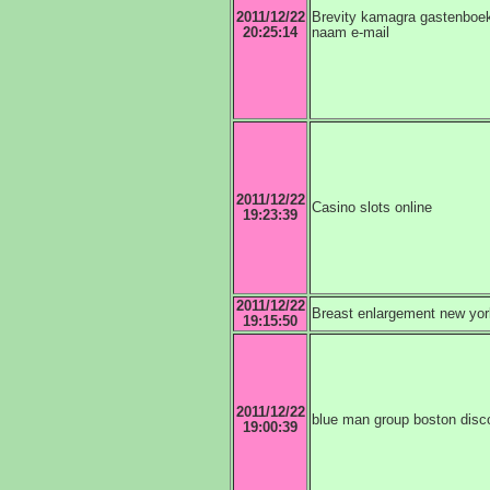
2011/12/22
Brevity kamagra gastenboek
20:25:14
naam e-mail
2011/12/22
Casino slots online
19:23:39
2011/12/22
Breast enlargement new yor
19:15:50
2011/12/22
blue man group boston disco
19:00:39