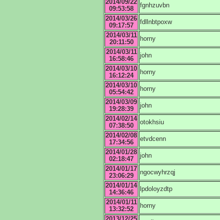
2014/09/22
fgnhzuvbn
09:53:58
2014/03/26
fdllnbtpoxw
09:17:57
2014/03/11
horny
20:11:50
2014/03/11
john
16:58:46
2014/03/10
horny
16:12:24
2014/03/10
horny
05:54:42
2014/03/09
john
19:28:39
2014/02/14
otokhsiu
07:38:50
2014/02/08
etvdcenn
17:34:56
2014/01/28
john
02:18:47
2014/01/17
ngocwyhrzqj
23:06:29
2014/01/14
lpdoloyzdtp
14:36:46
2014/01/11
horny
13:32:52
2013/12/25