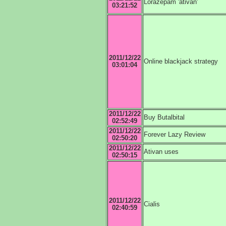
Lorazepam 'ativan'
03:21:52
2011/12/22
Online blackjack strategy
03:01:04
2011/12/22
Buy Butalbital
02:52:49
2011/12/22
Forever Lazy Review
02:50:20
2011/12/22
Ativan uses
02:50:15
2011/12/22
Cialis
02:40:59