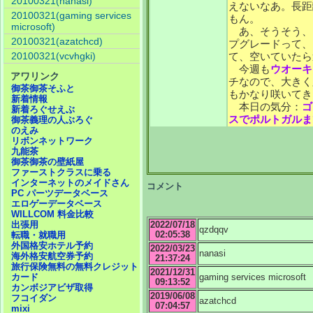
20100321(nanasi)
えないなあ。長距
20100321(gaming services
もん。
microsoft)
あ、そうそう、
20100321(azatchcd)
プグレードって、
20100321(vcvhgki)
て、空いていたら
今週も
ウオーキ
アワリンク
チなので、大きく
御茶御茶そふと
もかなり咲いてき
新着情報
本日の気分：
ゴ
新着ろぐせえぶ
スでポルトガルま
御茶義理の人ぶろぐ
のえみ
リボンネットワーク
九能茶
御茶御茶の壁紙屋
ファーストクラスに乗る
インターネットのメイドさん
コメント
PC パーツデータベース
エロゲーデータベース
WILLCOM 料金比較
2022/07/18
出張用
qzdqqv
02:05:38
転職・就職用
外国格安ホテル予約
2022/03/23
nanasi
海外格安航空券予約
21:37:24
旅行保険無料の無料クレジット
2021/12/31
gaming services microsoft
カード
09:13:52
カンボジアビザ取得
2019/06/08
フコイダン
azatchcd
07:04:57
mixi