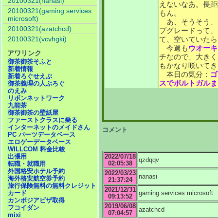
20100321(nanasi)
えないなあ。長距
20100321(gaming services
もん。
microsoft)
あ、そうそう、
20100321(azatchcd)
プグレードって、
20100321(vcvhgki)
て、空いていたら
今週も
ウオーキ
アワリンク
チなので、大きく
御茶御茶そふと
もかなり咲いてき
新着情報
本日の気分：
ゴ
新着ろぐせえぶ
スでポルトガルま
御茶義理の人ぶろぐ
のえみ
リボンネットワーク
九能茶
御茶御茶の壁紙屋
ファーストクラスに乗る
インターネットのメイドさん
コメント
PC パーツデータベース
エロゲーデータベース
WILLCOM 料金比較
2022/07/18
出張用
qzdqqv
02:05:38
転職・就職用
外国格安ホテル予約
2022/03/23
nanasi
海外格安航空券予約
21:37:24
旅行保険無料の無料クレジット
2021/12/31
gaming services microsoft
カード
09:13:52
カンボジアビザ取得
2019/06/08
フコイダン
azatchcd
07:04:57
mixi