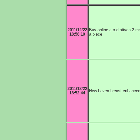
2011/12/22
Buy online c.o.d ativan 2 m
18:58:10
a piece
2011/12/22
New haven breast enhance
18:52:44