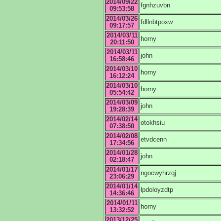
2014/09/22
fgnhzuvbn
09:53:58
2014/03/26
fdllnbtpoxw
09:17:57
2014/03/11
horny
20:11:50
2014/03/11
john
16:58:46
2014/03/10
horny
16:12:24
2014/03/10
horny
05:54:42
2014/03/09
john
19:28:39
2014/02/14
otokhsiu
07:38:50
2014/02/08
etvdcenn
17:34:56
2014/01/28
john
02:18:47
2014/01/17
ngocwyhrzqj
23:06:29
2014/01/14
lpdoloyzdtp
14:36:46
2014/01/11
horny
13:32:52
2013/12/25