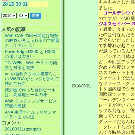
もやもやとした感
28
29
30
31
ました。
ゴールデンウイ
のですが、4/30 発
ジネスセイバー 2
で異常。今までの
人気の記事
たのは何なんだろ
Web-CAB の暗号問題は複数
万ぐらいだったし
の解答が考えられるので問題
としておかしい
で客離れが起こっ
が減っているんだ
PowerEdge R200 と R300
ビジネス自体は
の違いは大きい
ど、今回はアップ
TG-WEB、Web テストの傾
含めて往復分ファ
向と対策と裏技
ネスのチケットを
au の自称タフネス携帯らし
ファーストではな
い W62CA がヒンジが折れて
なファーストクラ
壊れて死亡
2010/03/21
トを国内線でクラ
諸外国で作った自作ビール
国際線でファース
は、高級地ビールの味
ゴールデンウイー
Web テスティングサービス
レードが空いてい
突破の裏技
ック以前なら、役員
ANA 生涯マイルミリオンマ
乗っていたのに、
イラーまでの道
グレードだもんね
コメント
タレントなどは
20100321(qzdqqv)
んて今時特典の目