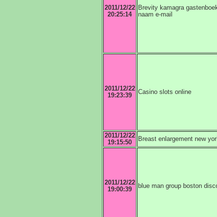
2011/12/22
Brevity kamagra gastenboek
20:25:14
naam e-mail
2011/12/22
Casino slots online
19:23:39
2011/12/22
Breast enlargement new yor
19:15:50
2011/12/22
blue man group boston disco
19:00:39