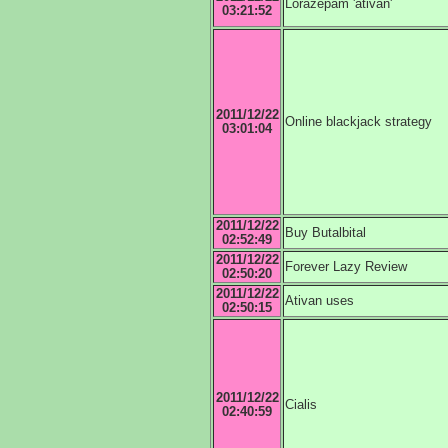
Lorazepam 'ativan'
03:21:52
2011/12/22
Online blackjack strategy
03:01:04
2011/12/22
Buy Butalbital
02:52:49
2011/12/22
Forever Lazy Review
02:50:20
2011/12/22
Ativan uses
02:50:15
2011/12/22
Cialis
02:40:59