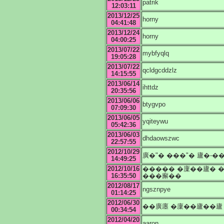
patrik
12:03:11
2013/12/25
horny
04:41:48
2013/12/24
horny
04:00:25
2013/07/22
mybfyqlq
19:05:28
2013/07/22
qcldgcddzlz
14:15:55
2013/06/14
ihttdz
20:35:56
2013/06/06
btygvpo
07:09:30
2013/06/05
yqiteywu
05:42:36
2013/06/03
dhdaowszwc
22:57:55
2012/10/29
廣�"� ���"� 廬�-�
14:49:25
2012/10/16
����� �廩��廬� 
16:35:50
���廨��
2012/08/17
ngsznpye
01:14:25
2012/06/30
��廣廛 �廩��廬��廬
00:34:54
2012/04/20
aaron