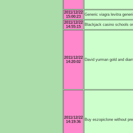
2011/12/22
Generic viagra levitra generic
15:00:23
2011/12/22
Blackjack casino schools on
14:55:15
2011/12/22
David yurman gold and diam
14:20:02
2011/12/22
Buy eszopiclone without pre
14:19:36