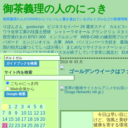
御茶義理の人
のにっき
御茶義理の人が1998年からつらつらと書き連ねているポルトガルなどの新着情報
|
|
|
りぼんさん
gostscript
ビジネスセイバー 28 週末ステイ
カルピス
|
ワラ化学工業の珪藻土壁材
シャトーラギオール グランクリュ スタミナ
|
|
西空港行きの B767-300
インフルエンザ
WEB-CAB の練習用プ
|
|
|
|
|
パガード
エンジンオイル
火事
ANA
パソコンパーツ大好き
最
|
国の狛犬は厳つくてしっぽが長い
まじめなリサイクルトナーショッ
|
|
タ。
ジョリーパスタの冷泉パスタが終了していて非常に残念だ
EU
2010 年 03 月
ゴールデンウイークはフ
サイト内を検索
で
ごちゃにっき内
Web全体から
1
2
3
4
5
6
7
8
9
10
11
12
13
今日は早い目に
14
15
16
17
18
19
20
けど、強風と黄砂
健康を害する環境
21
22
23
24
25
26
27