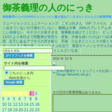
御茶義理の人
のにっき
御茶義理の人が1998年からつらつらと書き連ねているポルトガルなどの新着情報
|
|
|
フュージョンコミュニケーションズ
こすぷれさん
GIF ファイル
|
く起きていないので疲れていない。睡眠は大事
ANA のプレミアム
|
|
|
しい勿体ない
キチガイが多すぎる
無事動き続けてください
ビッ
|
11/23 より末日まで回数券が安売り
昼食、夕食を抜いたのはいつ以
|
|
|
団
足下にあるアプサラの浮き彫り
手袋
うなぎとニンニクの芽と
|
モンマリネと海の幸 カルパッチョ仕立て
尾道ラーメンとサザエの
|
|
HOLOHOLO
やっぱりなんとなくしんどいなあ
2010 年 10 月
サイト内を検索
ごちゃにっき内
Web全体から
その日付の新着情報はありません
1
2
3
4
5
6
7
8
9
10
11
12
13
14
15
16
17
18
19
20
21
22
23