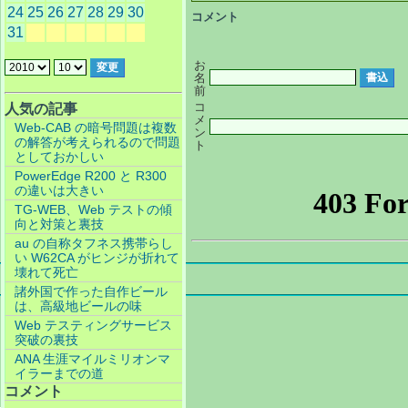
24
25
26
27
28
29
30
コメント
31
お
名
前
コ
人気の記事
メ
Web-CAB の暗号問題は複数
ン
の解答が考えられるので問題
ト
としておかしい
PowerEdge R200 と R300
の違いは大きい
TG-WEB、Web テストの傾
向と対策と裏技
au の自称タフネス携帯らし
い W62CA がヒンジが折れて
壊れて死亡
諸外国で作った自作ビール
は、高級地ビールの味
Web テスティングサービス
突破の裏技
ANA 生涯マイルミリオンマ
イラーまでの道
コメント