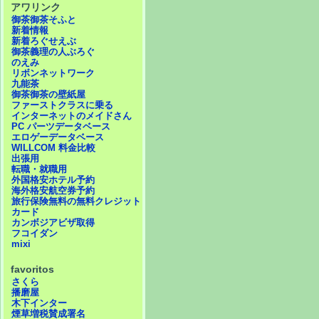
アワリンク
御茶御茶そふと
新着情報
新着ろぐせえぶ
御茶義理の人ぶろぐ
のえみ
リボンネットワーク
九能茶
御茶御茶の壁紙屋
ファーストクラスに乗る
インターネットのメイドさん
PC パーツデータベース
エロゲーデータベース
WILLCOM 料金比較
出張用
転職・就職用
外国格安ホテル予約
海外格安航空券予約
旅行保険無料の無料クレジット
カード
カンボジアビザ取得
フコイダン
mixi
favoritos
さくら
播磨屋
木下インター
煙草増税賛成署名