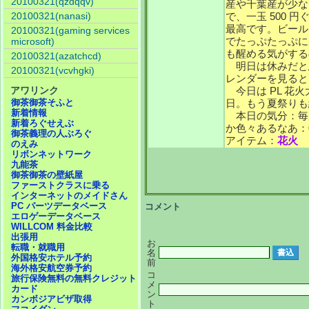
20100321(qzdqqv)
産や千葉産が少な
20100321(nanasi)
で、一玉 500 
最高です。ビール
20100321(gaming services
でたっぷたっぷに
microsoft)
も醒める気がする
20100321(azatchcd)
明日は休みだと
20100321(vcvhgki)
レンダーを見ると
アワリンク
今日は PL 花
御茶御茶そふと
日。もう夏祭りも
新着情報
本日の気分：毎度
新着ろぐせえぶ
か色々あるなあ：0 
御茶義理の人ぶろぐ
アイテム：
花火
のえみ
リボンネットワーク
九能茶
御茶御茶の壁紙屋
ファーストクラスに乗る
インターネットのメイドさん
PC パーツデータベース
コメント
エロゲーデータベース
WILLCOM 料金比較
出張用
お
転職・就職用
名
外国格安ホテル予約
前
海外格安航空券予約
コ
旅行保険無料の無料クレジット
メ
カード
ン
カンボジアビザ取得
ト