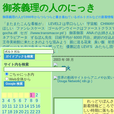
御茶義理の人
のにっき
御茶義理の人が1998年からつらつらと書き連ねているポルトガルなどの新着情報
|
|
|
「またまたこんな看板が」
LEVEL2 は早口らしい
宇宙船
CHIM
|
|
ほしい
ファンレスケース
ゴールデンウイークはファーストクラス
|
|
|
|
gocha.dll
セガ
//www.transmacor.pt/ )
御茶御茶
ANA のお姉さん
|
|
ネアラビアータ
ずるぼん先生
日経平均が 6000 円台。絶好の仕
|
|
|
王寺美術館に来たときのような混みよう
親に送る花束
臭い飯
初
|
|
のザッハトルテは生チョコが載ってた
優勝記念 LEVI'S
みたらし団
|
|
チャンプル的炒め物
めいどさん
2003 年 08 月
サイト内を検索
花火
ごちゃにっき内
Web全体から
1
2
3
4
5
6
7
8
9
れっどりぼんさ
新着情報どころで
10
11
12
13
14
15
16
しい時期に落ちる
17
18
19
20
21
22
23