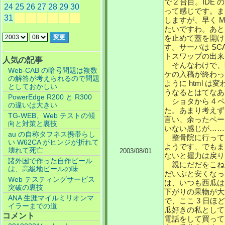
で 2 台目。ID
24
25
26
27
28
29
30
って感じです。ま
31
しますが、早く MA
たいですわ。あと
を止めて蓋を開け
す。サーバは SC
トスワップの出来
人気の記事
そんなわけで、
Web-CAB の暗号問題は複数
ケの入稿が終わっ
の解答が考えられるので問題
ように html 
としておかしい
うなるとはてなあ
PowerEdge R200 と R300
ショタから 4 
の違いは大きい
た。あまり考えず
TG-WEB、Web テストの傾
言い、余ったペー
向と対策と裏技
いない感じが……
au の自称タフネス携帯らし
整骨院に行って
い W62CA がヒンジが折れて
ようです、でもま
壊れて死亡
2003/08/01
ないと握力は戻り
諸外国で作った自作ビール
親にだだをこね
は、高級地ビールの味
だいぶと安くなっ
Web テスティングサービス
は、いつも西瓜は
突破の裏技
下がりの果物が大
ANA 生涯マイルミリオンマ
で、ここ 3 日
イラーまでの道
瓜好きの私として
コメント
電話をして買って