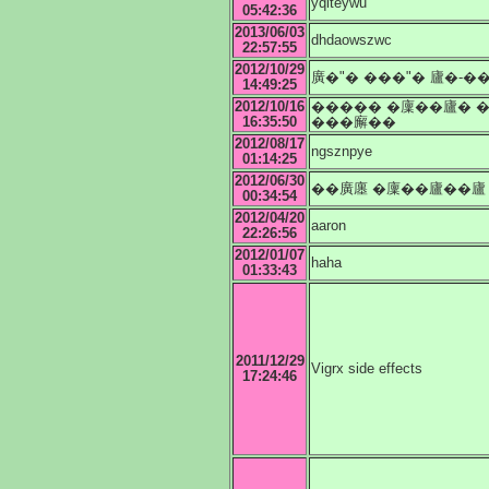
yqiteywu
05:42:36
2013/06/03
dhdaowszwc
22:57:55
2012/10/29
廣�"� ���"� 廬�-�
14:49:25
2012/10/16
����� �廩��廬� 
16:35:50
���廨��
2012/08/17
ngsznpye
01:14:25
2012/06/30
��廣廛 �廩��廬��廬
00:34:54
2012/04/20
aaron
22:26:56
2012/01/07
haha
01:33:43
2011/12/29
Vigrx side effects
17:24:46