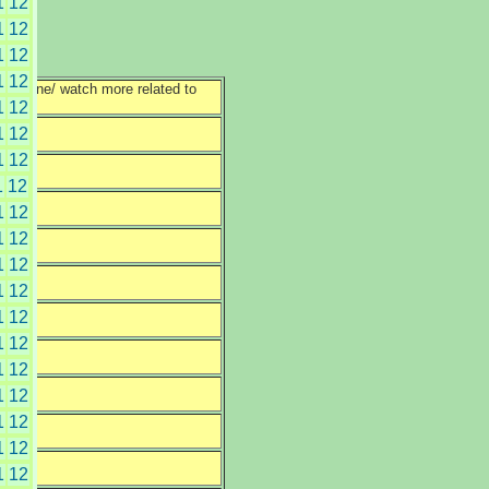
1
12
1
12
1
12
1
12
e/ watch more related to
1
12
1
12
1
12
1
12
1
12
1
12
1
12
1
12
1
12
1
12
1
12
1
12
1
12
1
12
1
12