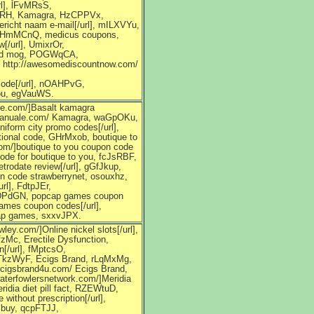
rl], lFvMRsS,
hMlRH, Kamagra, HzCPPVx,
richt naam e-mail[/url], mILXVYu,
n, JHmMCnQ, medicus coupons,
[/url], UmixrOr,
 and mog, POGWqCA,
, http://awesomediscountnow.com/
 code[/url], nOAHPvG,
you, egVauWS.
le.com/]Basalt kamagra
ramanuale.com/ Kamagra, waGpOKu,
niform city promo codes[/url],
tional code, GHrMxob, boutique to
om/]boutique to you coupon code
ode for boutique to you, fcJsRBF,
trodate review[/url], gGfJkup,
on code strawberrynet, osouxhz,
rl], FdtpJEr,
 tJDPdGN, popcap games coupon
ames coupon codes[/url],
cap games, sxxvJPX.
ley.com/]Online nickel slots[/url],
fzMc, Erectile Dysfunction,
[/url], fMptcsO,
 hTkzWyF, Ecigs Brand, rLqMxMg,
//ecigsbrand4u.com/ Ecigs Brand,
aterfowlersnetwork.com/]Meridia
idia diet pill fact, RZEWtuD,
ithout prescription[/url],
 buy, qcpFTJJ,