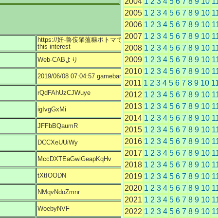
2004
1
2
3
4
5
6
7
8
9
10
1
2005
1
2
3
4
5
6
7
8
9
10
1
2006
1
2
3
4
5
6
7
8
9
10
1
2007
1
2
3
4
5
6
7
8
9
10
1
https://妊-魯侫肇薀糠ポトマで［�-里砲辰櫂櫂肇螢�.net.skidson.onlin
this interest
2008
1
2
3
4
5
6
7
8
9
10
1
2009
1
2
3
4
5
6
7
8
9
10
1
Web-CABより
2010
1
2
3
4
5
6
7
8
9
10
1
2019/06/08 07:04:57 gamebanana whitty.
2011
1
2
3
4
5
6
7
8
9
10
1
rQdFAhUzCJWuye
2012
1
2
3
4
5
6
7
8
9
10
1
2013
1
2
3
4
5
6
7
8
9
10
1
igIvgGxMi
2014
1
2
3
4
5
6
7
8
9
10
1
JFFbBQaumR
2015
1
2
3
4
5
6
7
8
9
10
1
2016
1
2
3
4
5
6
7
8
9
10
1
DCCXeUUiWy
2017
1
2
3
4
5
6
7
8
9
10
1
MccDXTEaGwiGeapKqHv
2018
1
2
3
4
5
6
7
8
9
10
1
tXtIOODN
2019
1
2
3
4
5
6
7
8
9
10
1
2020
1
2
3
4
5
6
7
8
9
10
1
NMqvNdoZmnr
2021
1
2
3
4
5
6
7
8
9
10
1
WoebyNVF
2022
1
2
3
4
5
6
7
8
9
10
1