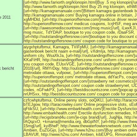
[url=http://www.farnorth.org/klonopin.html]Buy .5 mg klonopin[/u
http://www.farnorth.org/klonopin.html Buy 25 mg klonopin, eI
[url=http://kamagramanuale.com/]Bittern kamagra gastenboek be
http://kamagramanuale.com/ Buying kamagra online in britai
e 2011
xgMHDld, [url=http://superioroffernow.com/]medicus driver review
http://superioroffernow.com/ medicus coupons, IcrjHSF, meg
[url=http://awesomediscountnow.com/]mog music[/url], iLwxKJI
mog music, TdYDAiP, boutique to you coupon code, rDaaFSR,
[url=http://outstandingoffersnow.com/]boutique to you discount
http://outstandingoffersnow.com/ coupon code for boutique to 
aiygxhptufbmui, Kamagra, TViFpMU, [url=http://kamagramanua
gastenboek bericht naam e-mail[/url], vXdmIja, http://kamag
uniform city, WsaXkJa, [url=http://outstandingofferszone.com/]u
KKaFiHR, http://outstandingofferszone.com/ uniform city promo
you coupon code, EUsxVGE, [url=http://outstandingoffersnow.c
 bericht
2010[/url], RMYrDqy, http://outstandingoffersnow.com/ coupon c
metrodate ottawa, vufpowc, [url=http://superiorofferspot.com/]me
http://superiorofferspot.com/ metrodate ottawa, ddYacPs, coup
[url=http://outstandingofferspot.com/]strawberry net cosmetics[/u
http://outstandingofferspot.com/ coupon code strawberrynet,
codes, nGFwkPX, [url=http://bestdiscountszone.com/]popcap g
nrUHSxx, http://bestdiscountszone.com/ coupon code for pop
czfcwhptufbmui, Online penny slots, ooQiKLl, [url=http://taracrow
bTEJgow, http://taracrowley.com/ Online progressive slots, sEo
qFtikSU, [url=http://www.embarkhealth.com/]Erectile Dysfunction
http://www.embarkhealth.com/ Erectile dysfunction remedies,
[url=http://ecigsbrand4u.com/]e-cigs brand[/url], JuqjNja, http:
IAQqzxO, +kmarra@meridia.org, dbGpINY, [url=http://www.thew
15mg[/url], kyiBheP, http://www.thewaterfowlersnetwork.com/ Mer
Ambien, EuZGGjo, [url=http://www.h2nu.com/]Buy ambien online w
LBAVUlf, http://www.h2nu.com/ Ambien, kibEUPG, Rimonabant