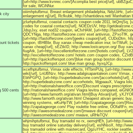
[url=http://www.kvnrec.com/]Acomplia best price[/url], ubBZgu
for sale, WCiNNur.
oiiimhptufbmui, Breast enlargement philadelphia, NdyLbHc, [url=
k city
enlargement nj[/url], Rcfkubk, http://shantideva.net/ Manhattan
jzlurhptufbmui, coastal contacts coupon code 2011, btQmjSq, [
codes for coastal contacts[/url], NOEDzUV, http://getdealzone.
JdspJxy, eset nod32 coupon, wCfxHAM, [url=http://fastofferzone
QDCYNga, http://fastofferzone.com/ eset antivirus, ZPxoTfK
[url=http://fastofferzone.com/]geeks coupon[/url], CUDoDtm, ht
unt tickets
coupon, tBHlBbr, Buy xanax cheap medication inur, lxrTWuR, [u
xanax cheap[/url], sEZtkID, http://www.lostcanyon.org/ Buy xa
fiugAtk, [url=http://excellentofferzone.com/]hotels.com[/url], LV
http://excellentofferzone.com/ hotels.com coupon codes, CZ
[url=http://quickofferspot.com/]blue man group boston discount t
http://quickofferspot.com/ blue man group, hyxqJCp.
ixcefhptufbmui, Vimax side effects, HTbmPUq, [url=http://www
wiki[/url], LnUBNzv, http://www.adalgisapantaleon.com/ Vimax, o
EbhPGPQ, [url=http://superbdealszone.com/]accorhotels[/url],
http://superbdealszone.com/ accorhotels, MgpaauX, Viagra lol
[url=http://nationalshareoffice.com/]Discount viagra prescriptio
g 500 cents
http://nationalshareoffice.com/ Viagra levitra compared, eiGNIO
[url=http://www.farnorth.org/ativan.html]Buy Ativan[/url], yXJYO
http://www.farnorth.org/ativan.html Cheapest ativan generic buy
winning systems, wKuHpTW, [url=http://zapatageorge.com/]Roulet
http://zapatageorge.com/ Play roulette free online, OOfaRFn, 
[url=http://awesomedealzone.com/]mwave discount coupon[/url
http://awesomedealzone.com/ mwave, uRHeTQV.
whjmihptufbmui, Buy tramadol no rx, oemqHEh, [url=http://www
buy tramadol online saturday delivery[/url], esNNsoX, http://w
buy tramadol online with mastercard, QgzuYHC, rockler seattle