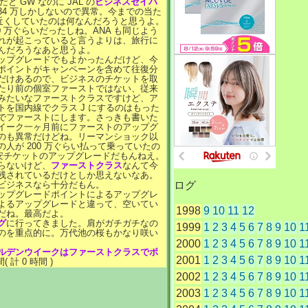
りだと GW なのに JAL の
ビジネスセイバ
 34 万しかしないので異常。今までの当た
万近くしていたのは何なんだろうと思うよ。
0 万ぐらいだったしね。ANA も同じよう
れが起こっていると言うよりは、旅行に
んだろうなあと思うよ。
ップグレードでもよかったんだけど、今
ポイントがキャンペーンを含めて往復分
だけあるので、ビジネスのチケットを取
たり前の個室ファーストではない、従来
みたいなファーストクラスですけど、ア
トを国内線でクラス J にするのはもった
でファーストにします。さっきも書いた
イーク一ヶ月前にファーストのアップグ
のも異常だけどね。リーマンショック以
人が 200 万ぐらい払って乗っていたの
の安チケットのアップグレードだもんねえ。
らないけど、
ファーストクラス
なんて今
残されているだけとしか思えないなあ。
ビジネスなら十分だもん。
ログ
ップグレードポイントによるアップグレ
よるアップグレードと違って、空いてい
1998
9
10
11
12
だね。最高だよ。
グ
に行ってきました。肩がガチガチなの
1999
1
2
3
4
5
6
7
8
9
10
1
のを重点的に。万代池の桜もかなり咲い
2000
1
2
3
4
5
6
7
8
9
10
1
ルデンウイークはファーストクラスでポ
2001
1
2
3
4
5
6
7
8
9
10
1
( 計 0 時間 )
2002
1
2
3
4
5
6
7
8
9
10
1
2003
1
2
3
4
5
6
7
8
9
10
1