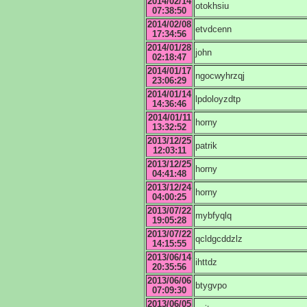
2014/02/14
otokhsiu
07:38:50
2014/02/08
etvdcenn
17:34:56
2014/01/28
john
02:18:47
2014/01/17
ngocwyhrzqj
23:06:29
2014/01/14
lpdoloyzdtp
14:36:46
2014/01/11
horny
13:32:52
2013/12/25
patrik
12:03:11
2013/12/25
horny
04:41:48
2013/12/24
horny
04:00:25
2013/07/22
mybfyqlq
19:05:28
2013/07/22
qcldgcddzlz
14:15:55
2013/06/14
ihttdz
20:35:56
2013/06/06
btygvpo
07:09:30
2013/06/05