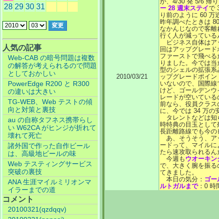
が、4/30 発 5/6 帰
28
29
30
31
ー 28 週末ステイ
で
り前のように 60 
昨年調べたときは 8
なかんじなので客離
行く人が減っている
ビジネス自体はア
人気の記事
回はアップグレード
ファーストで飛べる
Web-CAB の暗号問題は複数
りました。今では当
の解答が考えられるので問題
型のシェルの拡張系
としておかしい
2010/03/21
ップグレードポイン
PowerEdge R200 と R300
いないので、国際線
けど、ゴールデンウ
の違いは大きい
レードが空いている
TG-WEB、Web テストの傾
前なら、役員クラスの
向と対策と裏技
に、今では 34 万
タレントなどは知
au の自称タフネス携帯らし
時特典の目玉として
い W62CA がヒンジが折れて
長距離路線でも今の
壊れて死亡
あ、そうそう、ア
ードって、マイルに
諸外国で作った自作ビール
たら速攻取られるん
は、高級地ビールの味
今週も
ウオーキン
Web テスティングサービス
で、大きく腕を振る
突破の裏技
てきました。
本日の気分：
ゴー
ANA 生涯マイルミリオンマ
ルトガルまで
：0 時間
イラーまでの道
コメント
20100321(qzdqqv)