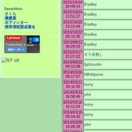
2015/10/24
Bradley
20:49:14
favoritos
2015/10/24
さくら
Bradley
13:51:37
播磨屋
2015/10/22
木下インター
Bradley
23:15:44
煙草増税賛成署名
2015/10/22
Bradley
20:33:30
2015/08/11
Bradley
00:29:18
2015/03/17
オラ名無し
23:27:22
2014/09/22
fgnhzuvbn
09:53:58
2014/03/26
fdllnbtpoxw
09:17:57
2014/03/11
horny
20:11:50
2014/03/11
john
16:58:46
2014/03/10
horny
16:12:24
2014/03/10
horny
05:54:42
2014/03/09
john
19:28:39