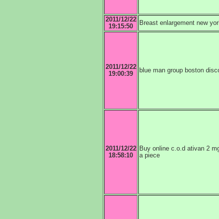
2011/12/22
Breast enlargement new yor
19:15:50
2011/12/22
blue man group boston disco
19:00:39
2011/12/22
Buy online c.o.d ativan 2 m
18:58:10
a piece