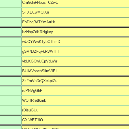
CmGdnFNbusTCZwE
STXECwMQlXn
EoDbgRATYmArrHr
bzHhpZdKRNgkcy
wUOYWwKTybCThmD
gSVNJZFqFkRWVfTT
ybLKGCwUCpVduWr
BUiMVobehSiimVIEI
ZzFmVhDrQXekptZu
rcPNVgGhP
WQHRretlkmk
rDisuGUu
GXiWETJIO