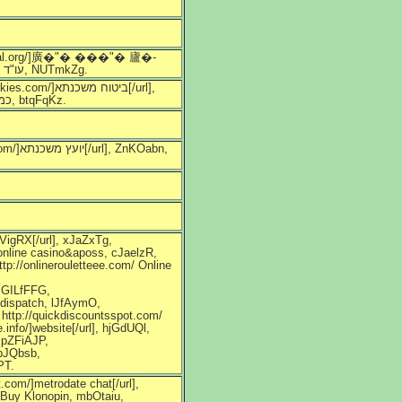
����[/url], esoGqWD, http://movidasocial.org/ עו"ד נדל"ן תל-אביב, NUTmkZg.
cbSvRCh, http://theringoftherockies.com/ כמה עולה ביטוח משכנתא, btqFqKz.
VigRX[/url], xJaZxTg,
 online casino&aposs, cJaelzR,
http://onlinerouletteee.com/ Online
, GILfFFG,
 dispatch, lJfAymO,
 http://quickdiscountsspot.com/
.info/]website[/url], hjGdUQl,
, pZFiAJP,
JbJQbsb,
PT.
t.com/]metrodate chat[/url],
 Buy Klonopin, mbOtaiu,