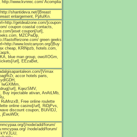
C, http://www.kvnrec.com/ Acomplia
http://shantideva.net/]Breast
 breast enlargement, PpfuIKn.
url=http://getdealzone.com/]coupon
com/ coupon coastal contacts,
.com/]eset coupon[/url],
, geeks.com, MZCPwDp,
tp://fastofferzone.com/ green geeks
rl=http://www.lostcanyon.org/]Buy
nax cheap, KRlNpzb, hotels.com,
Zaqzk,
IdBKA, blue man group, owoXOGm,
ickets[/url], EEzaBet,
.adalgisapantaleon.com/]Vimax
agRrZr, accor hotels paris,
 JydIGDH,
o, lwGXlMm,
n drug[/url], KqezSMV,
f, Buy injectable ativan, AnAtLMb,
Ru,
, RuMnzxB, Free online roulette
te online casino[/url], RiDjPvs,
mwave discount coupon, BUiVlDJ,
], jEwuWDr,
.nmcypaa.org/]/node/add/forum/
ww.nmcypaa.org/ /node/add/forum/
, kYVJLiU,