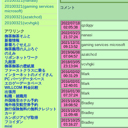
20100321(nanasi)
20100321(gaming services
コメント
microsoft)
20100321(azatchcd)
20100321(vcvhgki)
2022/07/18
qzdqqv
02:05:38
アワリンク
2022/03/23
nanasi
御茶御茶そふと
21:37:24
新着情報
2021/12/31
gaming services microsoft
新着ろぐせえぶ
09:13:52
御茶義理の人ぶろぐ
2019/06/08
のえみ
azatchcd
07:04:57
リボンネットワーク
九能茶
2018/03/05
vcvhgki
23:13:04
御茶御茶の壁紙屋
ファーストクラスに乗る
2016/02/02
Mark
インターネットのメイドさん
00:31:29
PC パーツデータベース
2016/02/01
エロゲーデータベース
Mark
12:40:01
WILLCOM 料金比較
2016/01/30
出張用
Mark
07:37:24
転職・就職用
外国格安ホテル予約
2015/10/26
Bradley
海外格安航空券予約
18:08:52
旅行保険無料の無料クレジット
2015/10/25
Bradley
カード
11:09:48
カンボジアビザ取得
2015/10/25
フコイダン
Bradley
03:16:27
mixi