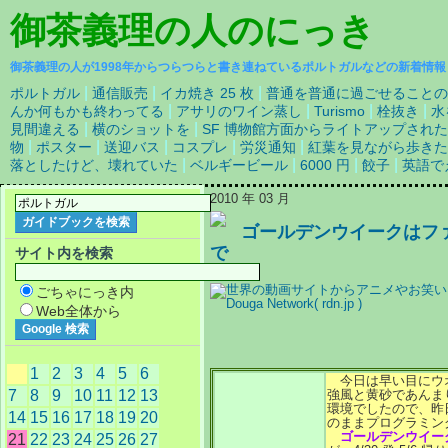
御茶義理の人
のにっき
御茶義理の人が1998年からつらつらと書き連ねているポルトガルなどの新着情報
|
|
|
ポルトガル
通信販売
イカ焼き 25 枚
普通を普通に過ごせることの
|
|
|
|
んか何もかも終わってる
アサリのワイン蒸し
Turismo
栓抜き
水
|
|
見間違える
横のショットを
SF 博物館方面からライトアップされ
|
|
|
|
|
物
ポスター
送迎バス
コスプレ
労災通知
紅葉を見ながら歩きた
|
|
|
|
落としたけど、壊れていた
ベルギービール
6000 円
餃子
英語で
2010 年 03 月
ゴールデンウイークはフ
で
サイト内を検索
ごちゃにっき内
Web全体から
1
2
3
4
5
6
今日は早い目にウ
7
8
9
10
11
12
13
強風と黄砂であんま
環境でしたので、昨
14
15
16
17
18
19
20
のままプログラミン
ゴールデンウイー
21
22
23
24
25
26
27