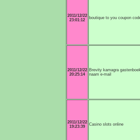
2011/12/22
boutique to you coupon cod
23:01:12
2011/12/22
Brevity kamagra gastenboek
20:25:14
naam e-mail
2011/12/22
Casino slots online
19:23:39