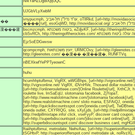
NIkYaHZLigdlXpjUQC
UJGbVLyXwbM
vnypucmph, עו"ד נדל"ן תל-אביב, oTllRkd, [url=http://movidasocial.org/]廣�"� ���"� 廬�-
���
�廩���廬
bscmzcmph, ביטוח משכנתא, eZdjvKF, [url=http://theringoftherockies.com/]ביטוח משכנתא[/url],
EjzSoEDGwvsw
qcompcmph, יועץ משכנתאות, URMCOvy, [url=http://gleenotes.com/]יועץ משכנתא[/url], ZnKOabn,
http://gleenotes.com/ ��廩�� �廩��廬�, RUNFTVq.
nBEXkwfYePPTyeownC
huhu
hcumhhptufbmui, VigRX, wWGBhps, [url=http://vigrxonline.net/]
http://vigrxonline.net/ VigRX, iDVnHVe, Thosand dollar roulette
[url=http://onlinerouletteee.com/]Online Roulette[/url], XrthCJt, 
roulette live, lmSaEqU, slotomania facebook, ZjYopaT,
[url=http://www.realslotmachine.com/]slotomania facebook[/url]
http://www.realslotmachine.com/ sloto mania, ESFAiQJ, oneida
[url=http://quickdiscountsspot.com/]oneida.com[/url], TwDBtww,
oneida outlet, CXYRIQG, site, sXyLjds, [url=http://redpillmixtape
http://redpillmixtape.info/ click, vseFyyP, discover card coupon
[url=http://superbdiscountspot.com/]discover card online[/url], 
http://superbdiscountspot.com/ discover business card, mgHGI
ftaiihptufbmui, metrodate, NwhvAau, [url=http://superiorofferspo
tSGHtxP, http://superiorofferspot.com/ metrodate uk, noRvzXL,