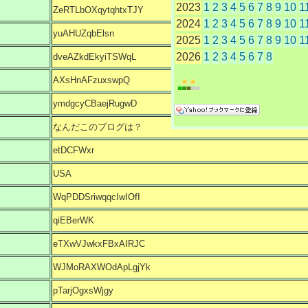
2023
1
2
3
4
5
6
7
8
9
10
1
ZeRTLbOXqytqhtxTJY
2024
1
2
3
4
5
6
7
8
9
10
1
yuAHUZqbElsn
2025
1
2
3
4
5
6
7
8
9
10
1
2026
1
2
3
4
5
6
7
8
dveAZkdEkyiTSWqL
AXsHnAFzuxswpQ
ymdgcyCBaejRugwD
なんだこのブログは？
etDCFWxr
USA
WqPDDSriwqqcIwIOfI
qiEBerWK
eTXwVJwkxFBxAIRJC
WJMoRAXWOdApLgjYk
pTarjOgxsWjgy