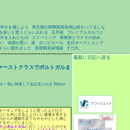
|
幸せを感じよう
東京都の猥褻図画条例は終わってるしな
|
|
を多いと思うぐらい入れる
玉手箱
プレミアムモルツと
|
|
た木を入れたもの
スクーリング
青梗菜とウナギの炒め
|
|
|
|
い
体調が悪い
坂
ボンビエール
先日オークションで
|
|
|
えらい疲れました
長堀鶴見緑地線
すだれ
最新に日記へ戻る
ァーストクラスでポルトガルま
オーキングをしようと思ったんだけど、
りにも外に出るとよけいに健康を害する
日からの運動不足でもやもやとした感じ
グをやっていました。
ク
は
ポルトガル
に行くことにしたのです