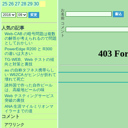
25
26
27
28
29
30
お
名
前
コ
メ
人気の記事
ン
Web-CAB の暗号問題は複数
ト
の解答が考えられるので問題
としておかしい
PowerEdge R200 と R300
の違いは大きい
TG-WEB、Web テストの傾
向と対策と裏技
au の自称タフネス携帯らし
い W62CA がヒンジが折れて
壊れて死亡
諸外国で作った自作ビール
は、高級地ビールの味
Web テスティングサービス
突破の裏技
ANA 生涯マイルミリオンマ
イラーまでの道
コメント
アワリンク