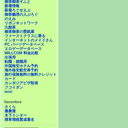
御茶御茶そふと
新着情報
新着ろぐせえぶ
御茶義理の人ぶろぐ
のえみ
リボンネットワーク
九能茶
御茶御茶の壁紙屋
ファーストクラスに乗る
インターネットのメイドさん
PC パーツデータベース
エロゲーデータベース
WILLCOM 料金比較
出張用
転職・就職用
外国格安ホテル予約
海外格安航空券予約
旅行保険無料の無料クレジット
カード
カンボジアビザ取得
フコイダン
mixi
favoritos
さくら
播磨屋
木下インター
煙草増税賛成署名