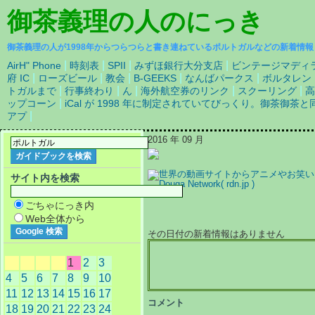
御茶義理の人
のにっき
御茶義理の人が1998年からつらつらと書き連ねているポルトガルなどの新着情報
|
|
|
|
AirH" Phone
時刻表
SPII
みずほ銀行大分支店
ビンテージマディ
|
|
|
|
|
府 IC
ローズビール
教会
B-GEEKS
なんばパークス
ボルタレン
|
|
|
|
|
トガルまで
行事終わり
ん
海外航空券のリンク
スクーリング
高
|
ップコーン
iCal が 1998 年に制定されていてびっくり。御茶御茶と
|
アプ
2016 年 09 月
サイト内を検索
ごちゃにっき内
Web全体から
その日付の新着情報はありません
1
2
3
4
5
6
7
8
9
10
11
12
13
14
15
16
17
コメント
18
19
20
21
22
23
24