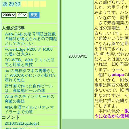
んと虐げられて、
28
29
30
した。六甲ライナ
みようです。バン
ョンなので、両手
さて来春開業の
んばの定期は、大
人気の記事
るらしいです。こ
Web-CAB の暗号問題は複数
い難波という計画
の解答が考えられるので問題
としておかしい
になんば線で定期
を申請できれば、
PowerEdge R200 と R300
の 40 円高い
の違いは大きい
2008/09/01
なることは無いの
TG-WEB、Web テストの傾
ければ、100 円
向と対策と裏技
ります。うーん、
au の自称タフネス携帯らし
他にも
pitapa
の
い W62CA がヒンジが折れて
えないから、回数
壊れて死亡
電車は関西の私鉄の
諸外国で作った自作ビール
少ないので、IC
は、高級地ビールの味
利なのですが、そ
Web テスティングサービス
だ絵に描いた餅な
突破の裏技
にしますよ。
ANA 生涯マイルミリオンマ
本日の気分：
阪
イラーまでの道
うになるから便利
コメント
20100321(qzdqqv)