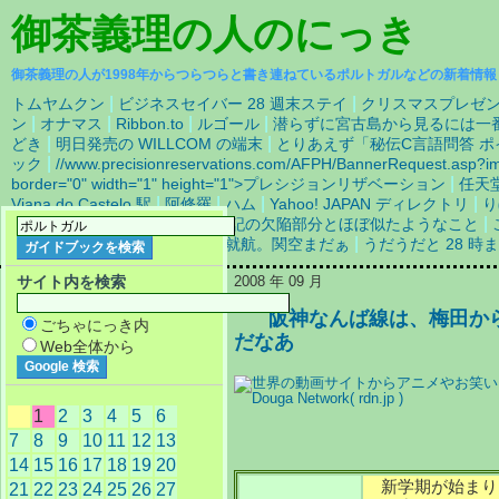
御茶義理の人
のにっき
御茶義理の人が1998年からつらつらと書き連ねているポルトガルなどの新着情報
|
|
トムヤムクン
ビジネスセイバー 28 週末ステイ
クリスマスプレゼン
|
|
|
|
ン
オナマス
Ribbon.to
ルゴール
潜らずに宮古島から見るには一
|
|
どき
明日発売の WILLCOM の端末
とりあえず「秘伝C言語問答 ポ
|
ック
//www.precisionreservations.com/AFPH/BannerRequest.asp?i
|
border="0" width="1" height="1">プレシジョンリザベーション
任天
|
|
|
|
Viana do Castelo 駅
阿修羅
ハム
Yahoo! JAPAN ディレクトリ
り
|
る手前の同じような部分も、上記の欠陥部分とほぼ似たようなこと
|
A380は成田-シンガポール線で就航。関空まだぁ
うだうだと 28 
サイト内を検索
2008 年 09 月
阪神なんば線は、梅田か
ごちゃにっき内
だなあ
Web全体から
1
2
3
4
5
6
7
8
9
10
11
12
13
14
15
16
17
18
19
20
新学期が始まり
21
22
23
24
25
26
27