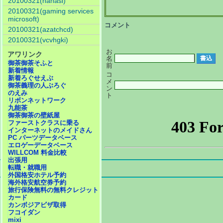
20100321(nanasi)
20100321(gaming services
microsoft)
コメント
20100321(azatchcd)
20100321(vcvhgki)
お
アワリンク
名
御茶御茶そふと
前
新着情報
コ
新着ろぐせえぶ
メ
御茶義理の人ぶろぐ
ン
のえみ
ト
リボンネットワーク
九能茶
御茶御茶の壁紙屋
ファーストクラスに乗る
インターネットのメイドさん
PC パーツデータベース
エロゲーデータベース
WILLCOM 料金比較
出張用
転職・就職用
外国格安ホテル予約
海外格安航空券予約
旅行保険無料の無料クレジット
カード
カンボジアビザ取得
フコイダン
mixi