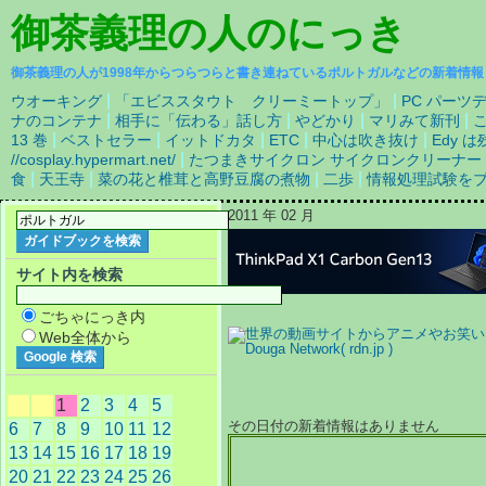
御茶義理の人
のにっき
御茶義理の人が1998年からつらつらと書き連ねているポルトガルなどの新着情報
|
|
ウオーキング
「エビススタウト クリーミートップ」
PC パーツ
|
|
|
|
ナのコンテナ
相手に「伝わる」話し方
やどかり
マリみて新刊
|
|
|
|
|
13 巻
ベストセラー
イットドカタ
ETC
中心は吹き抜け
Edy 
|
//cosplay.hypermart.net/
たつまきサイクロン サイクロンクリーナー シル
|
|
|
|
食
天王寺
菜の花と椎茸と高野豆腐の煮物
二歩
情報処理試験を
2011 年 02 月
サイト内を検索
ごちゃにっき内
Web全体から
1
2
3
4
5
その日付の新着情報はありません
6
7
8
9
10
11
12
13
14
15
16
17
18
19
20
21
22
23
24
25
26