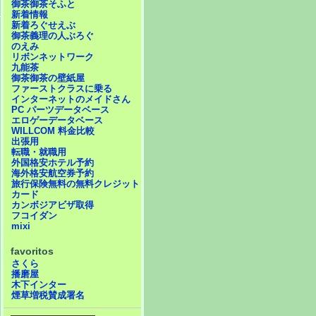
御茶御茶そふと
新着情報
新着ろぐせえぶ
御茶義理の人ぶろぐ
のえみ
リボンネットワーク
九能茶
御茶御茶の壁紙屋
ファーストクラスに乗る
インターネットのメイドさん
PC パーツデータベース
エロゲーデータベース
WILLCOM 料金比較
出張用
転職・就職用
外国格安ホテル予約
海外格安航空券予約
旅行保険無料の無料クレジット
カード
カンボジアビザ取得
フコイダン
mixi
favoritos
さくら
播磨屋
木下インター
煙草増税賛成署名