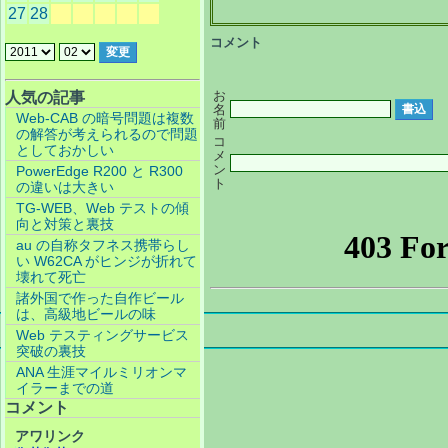
27
28
コメント
お
人気の記事
名
Web-CAB の暗号問題は複数
前
の解答が考えられるので問題
コ
としておかしい
メ
ン
PowerEdge R200 と R300
ト
の違いは大きい
TG-WEB、Web テストの傾
向と対策と裏技
au の自称タフネス携帯らし
い W62CA がヒンジが折れて
壊れて死亡
諸外国で作った自作ビール
は、高級地ビールの味
Web テスティングサービス
突破の裏技
ANA 生涯マイルミリオンマ
イラーまでの道
コメント
アワリンク