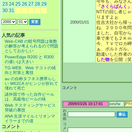
今年も、みなさんよ
23
24
25
26
27
28
29
「さくらばんく」
30
31
NTTの回し者じゃ
りますよぉ
住吉大社から帰っ
2000/01/01
ね、２０００年問
ました。自宅から
人気の記事
車で来ても２Ｋｍ
Web-CAB の暗号問題は複数
今、ＴＶでロカ岬
の解答が考えられるので問題
ぁ、ポルトガル。
としておかしい
勘違いした作者の
PowerEdge R200 と R300
した物
を公開（笑
の違いは大きい
TG-WEB、Web テストの傾
向と対策と裏技
au の自称タフネス携帯らし
い W62CA がヒンジが折れて
コメント
壊れて死亡
諸外国で作った自作ビール
は、高級地ビールの味
2009/03/26 10:17:01
ionxfw
PY
Web テスティングサービス
突破の裏技
お
名
ANA 生涯マイルミリオンマ
前
イラーまでの道
コ
コメント
メ