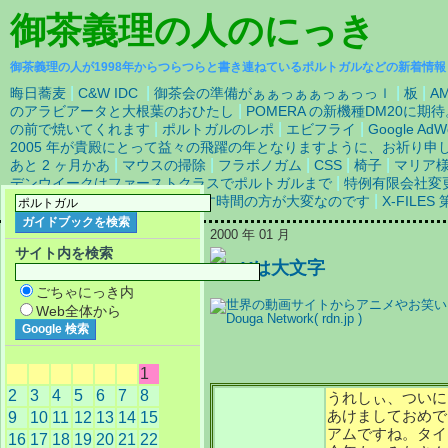
御茶義理の人
のにっき
御茶義理の人が1998年からつらつらと書き連ねているポルトガルなどの新着情報
|
|
|
|
晦日蕎麦
C&W IDC
御茶会の準備がぁぁっぁぁっぁっっｌ
板
AM
|
のアラビアータと大根葉のおひたし
POMERA の新機種DM20に
|
|
|
の前で焼いてくれます
ポルトガルのレポ
エビフライ
Google AdW
2005 年が貴殿にとって益々の飛躍の年となりますように、お祈り申
|
|
|
|
|
あと 2 ヶ月かあ
マウスの掃除
フラボノガム
CSS
椅子
マリア様
|
デンウイークはファーストクラスでポルトガルまで
特例有限会社変
|
|
|
島屋
よしず
餅はつくより蒸す時間の方が大変なのです
X-FILES
2000 年 01 月
サイト内を検索
Yは大文字
ごちゃにっき内
Web全体から
1
2
3
4
5
6
7
8
うれしぃ、ついに
あけましておめで
9
10
11
12
13
14
15
アムですね。タイ
16
17
18
19
20
21
22