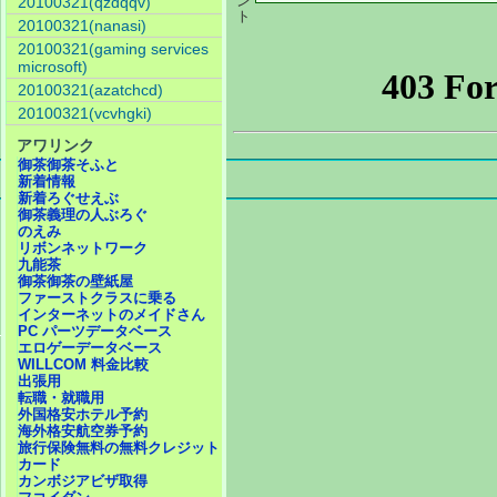
ン
20100321(qzdqqv)
ト
20100321(nanasi)
20100321(gaming services
microsoft)
20100321(azatchcd)
20100321(vcvhgki)
アワリンク
御茶御茶そふと
新着情報
新着ろぐせえぶ
御茶義理の人ぶろぐ
のえみ
リボンネットワーク
九能茶
御茶御茶の壁紙屋
ファーストクラスに乗る
インターネットのメイドさん
PC パーツデータベース
エロゲーデータベース
WILLCOM 料金比較
出張用
転職・就職用
外国格安ホテル予約
海外格安航空券予約
旅行保険無料の無料クレジット
カード
カンボジアビザ取得