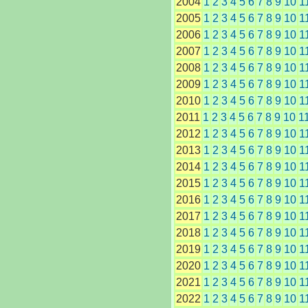
2004
1
2
3
4
5
6
7
8
9
10
1
2005
1
2
3
4
5
6
7
8
9
10
1
2006
1
2
3
4
5
6
7
8
9
10
1
2007
1
2
3
4
5
6
7
8
9
10
1
2008
1
2
3
4
5
6
7
8
9
10
1
2009
1
2
3
4
5
6
7
8
9
10
1
2010
1
2
3
4
5
6
7
8
9
10
1
2011
1
2
3
4
5
6
7
8
9
10
1
2012
1
2
3
4
5
6
7
8
9
10
1
2013
1
2
3
4
5
6
7
8
9
10
1
2014
1
2
3
4
5
6
7
8
9
10
1
2015
1
2
3
4
5
6
7
8
9
10
1
2016
1
2
3
4
5
6
7
8
9
10
1
2017
1
2
3
4
5
6
7
8
9
10
1
2018
1
2
3
4
5
6
7
8
9
10
1
2019
1
2
3
4
5
6
7
8
9
10
1
2020
1
2
3
4
5
6
7
8
9
10
1
2021
1
2
3
4
5
6
7
8
9
10
1
2022
1
2
3
4
5
6
7
8
9
10
1