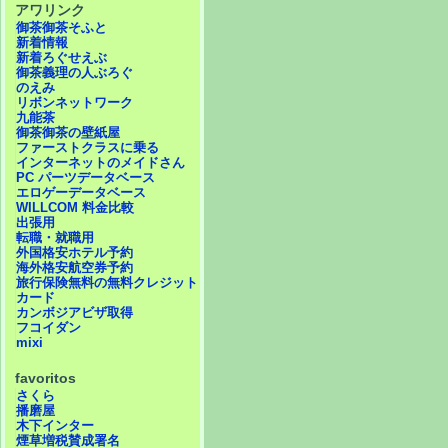
アワリンク
御茶御茶そふと
新着情報
新着ろぐせえぶ
御茶義理の人ぶろぐ
のえみ
リボンネットワーク
九能茶
御茶御茶の壁紙屋
ファーストクラスに乗る
インターネットのメイドさん
PC パーツデータベース
エロゲーデータベース
WILLCOM 料金比較
出張用
転職・就職用
外国格安ホテル予約
海外格安航空券予約
旅行保険無料の無料クレジット
カード
カンボジアビザ取得
フコイダン
mixi
favoritos
さくら
播磨屋
木下インター
煙草増税賛成署名