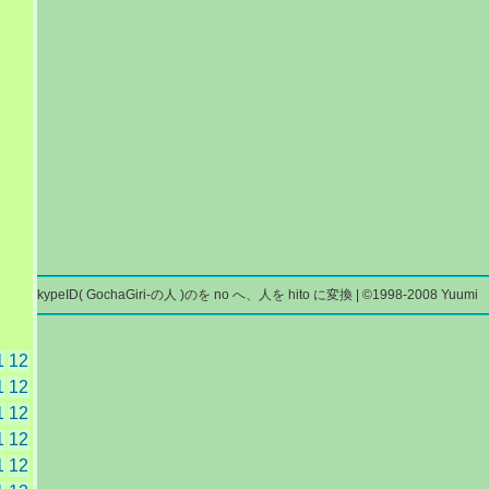
絡先 skypeID( GochaGiri-の人 )のを no へ、人を hito に変換 | ©1998-2008 Yuumi
1
12
1
12
1
12
1
12
1
12