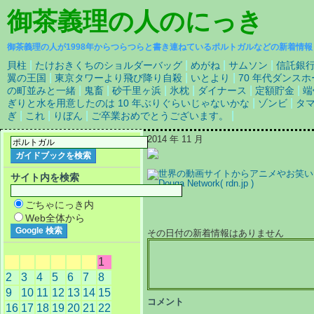
御茶義理の人
のにっき
御茶義理の人が1998年からつらつらと書き連ねているポルトガルなどの新着情報
|
|
|
|
貝柱
たけおきくちのショルダーバッグ
めがね
サムソン
信託銀
|
|
|
翼の王国
東京タワーより飛び降り自殺
いとより
70 年代ダンス
|
|
|
|
|
|
の町並みと一緒
鬼畜
砂千里ヶ浜
氷枕
ダイナース
定額貯金
端
|
|
ぎりと水を用意したのは 10 年ぶりぐらいじゃないかな
ゾンビ
タ
|
|
|
|
ぎ
これ
りぼん
ご卒業おめでとうございます。
2014 年 11 月
サイト内を検索
ごちゃにっき内
Web全体から
その日付の新着情報はありません
1
2
3
4
5
6
7
8
9
10
11
12
13
14
15
コメント
16
17
18
19
20
21
22