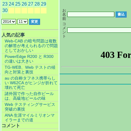
23
24
25
26
27
28
29
30
お
名
前
コ
メ
ン
人気の記事
ト
Web-CAB の暗号問題は複数
の解答が考えられるので問題
としておかしい
PowerEdge R200 と R300
の違いは大きい
TG-WEB、Web テストの傾
向と対策と裏技
au の自称タフネス携帯らし
い W62CA がヒンジが折れて
壊れて死亡
諸外国で作った自作ビール
は、高級地ビールの味
Web テスティングサービス
突破の裏技
ANA 生涯マイルミリオンマ
イラーまでの道
コメント