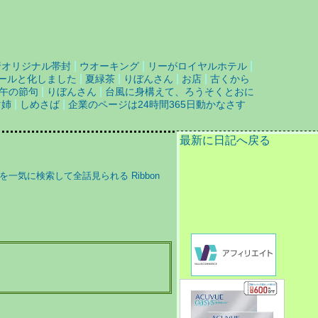
|
|
|
行オリジナル帯封
ウオーキング
リーがロイヤルホテル
|
|
|
|
ホールと化しました
夏緑茶
りぼんさん
お店
古くから
|
|
午の節句
りぼんさん
台風に身構えて、ろうそくとおに
|
|
マ姉
しめさば
企業のページは24時間365日動かなさす
最新に日記へ戻る