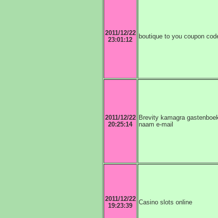
2011/12/22
boutique to you coupon cod
23:01:12
2011/12/22
Brevity kamagra gastenboek
20:25:14
naam e-mail
2011/12/22
Casino slots online
19:23:39