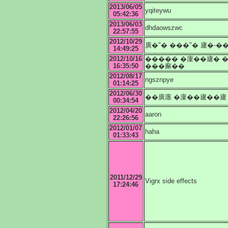
2013/06/05
yqiteywu
05:42:36
2013/06/03
dhdaowszwc
22:57:55
2012/10/29
廣�"� ���"� 廬�-�
14:49:25
2012/10/16
����� �廩��廬� 
16:35:50
���廨��
2012/08/17
ngsznpye
01:14:25
2012/06/30
��廣廛 �廩��廬��廬
00:34:54
2012/04/20
aaron
22:26:56
2012/01/07
haha
01:33:43
2011/12/29
Vigrx side effects
17:24:46