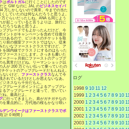
ク
は
ポルトガル
に行くことにしたのです
りだと GW なのに JAL の
ビジネスセイバ
 34 万しかしないので異常。今までの当た
万近くしていたのは何なんだろうと思うよ。
0 万ぐらいだったしね。ANA も同じよう
れが起こっていると言うよりは、旅行に
んだろうなあと思うよ。
ップグレードでもよかったんだけど、今
ポイントがキャンペーンを含めて往復分
だけあるので、ビジネスのチケットを取
たり前の個室ファーストではない、従来
みたいなファーストクラスですけど、ア
トを国内線でクラス J にするのはもった
でファーストにします。さっきも書いた
イーク一ヶ月前にファーストのアップグ
のも異常だけどね。リーマンショック以
人が 200 万ぐらい払って乗っていたの
の安チケットのアップグレードだもんねえ。
らないけど、
ファーストクラス
なんて今
ログ
残されているだけとしか思えないなあ。
ビジネスなら十分だもん。
ップグレードポイントによるアップグレ
1998
9
10
11
12
よるアップグレードと違って、空いてい
だね。最高だよ。
1999
1
2
3
4
5
6
7
8
9
10
1
グ
に行ってきました。肩がガチガチなの
2000
1
2
3
4
5
6
7
8
9
10
1
のを重点的に。万代池の桜もかなり咲い
2001
1
2
3
4
5
6
7
8
9
10
1
ルデンウイークはファーストクラスでポ
( 計 0 時間 )
2002
1
2
3
4
5
6
7
8
9
10
1
2003
1
2
3
4
5
6
7
8
9
10
1