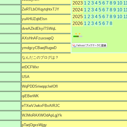
2023
1
2
3
4
5
6
7
8
9
10
1
ZeRTLbOXqytqhtxTJY
2024
1
2
3
4
5
6
7
8
9
10
1
2025
1
2
3
4
5
6
7
8
9
10
1
yuAHUZqbElsn
2026
1
2
3
4
5
6
7
8
dveAZkdEkyiTSWqL
AXsHnAFzuxswpQ
ymdgcyCBaejRugwD
なんだこのブログは？
etDCFWxr
USA
WqPDDSriwqqcIwIOfI
qiEBerWK
eTXwVJwkxFBxAIRJC
WJMoRAXWOdApLgjYk
pTarjOgxsWjgy