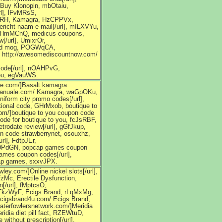
 Buy Klonopin, mbOtaiu,
rl], lFvMRsS,
hMlRH, Kamagra, HzCPPVx,
richt naam e-mail[/url], mILXVYu,
n, JHmMCnQ, medicus coupons,
[/url], UmixrOr,
 and mog, POGWqCA,
, http://awesomediscountnow.com/
 code[/url], nOAHPvG,
you, egVauWS.
le.com/]Basalt kamagra
ramanuale.com/ Kamagra, waGpOKu,
niform city promo codes[/url],
tional code, GHrMxob, boutique to
om/]boutique to you coupon code
ode for boutique to you, fcJsRBF,
trodate review[/url], gGfJkup,
on code strawberrynet, osouxhz,
rl], FdtpJEr,
 tJDPdGN, popcap games coupon
ames coupon codes[/url],
cap games, sxxvJPX.
ley.com/]Online nickel slots[/url],
fzMc, Erectile Dysfunction,
[/url], fMptcsO,
 hTkzWyF, Ecigs Brand, rLqMxMg,
//ecigsbrand4u.com/ Ecigs Brand,
aterfowlersnetwork.com/]Meridia
idia diet pill fact, RZEWtuD,
ithout prescription[/url],