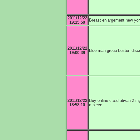
2011/12/22
Breast enlargement new yor
19:15:50
2011/12/22
blue man group boston disco
19:00:39
2011/12/22
Buy online c.o.d ativan 2 m
18:58:10
a piece