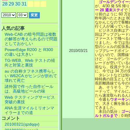
ゴールデンウイー
28
29
30
31
が、4/30 発 5/6 帰
ー 28 週末ステイ
で
り前のように 60 
昨年調べたときは 8
なかんじなので客離
行く人が減っている
人気の記事
ビジネス自体はア
Web-CAB の暗号問題は複数
回はアップグレード
ファーストで飛べる
の解答が考えられるので問題
りました。今では当
としておかしい
型のシェルの拡張系
PowerEdge R200 と R300
2010/03/21
ップグレードポイン
の違いは大きい
いないので、国際線
けど、ゴールデンウ
TG-WEB、Web テストの傾
レードが空いている
向と対策と裏技
前なら、役員クラスの
au の自称タフネス携帯らし
に、今では 34 万
タレントなどは知
い W62CA がヒンジが折れて
時特典の目玉として
壊れて死亡
長距離路線でも今の
諸外国で作った自作ビール
あ、そうそう、ア
は、高級地ビールの味
ードって、マイルに
たら速攻取られるん
Web テスティングサービス
今週も
ウオーキン
突破の裏技
で、大きく腕を振る
てきました。
ANA 生涯マイルミリオンマ
本日の気分：
ゴー
イラーまでの道
ルトガルまで
：0 時間
コメント
20100321(qzdqqv)