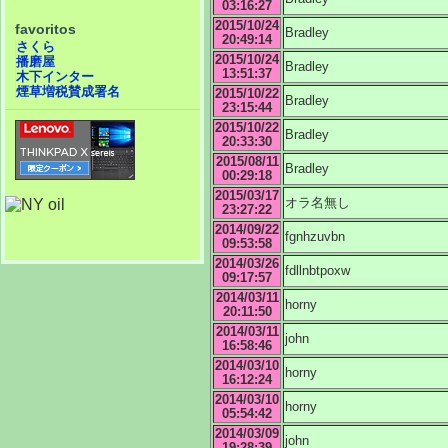
03:16:27
2015/10/24
favoritos
Bradley
20:49:14
さくら
2015/10/24
播磨屋
Bradley
13:51:37
木下インター
煙草増税賛成署名
2015/10/22
Bradley
23:15:44
2015/10/22
Bradley
20:33:30
2015/08/11
Bradley
00:29:18
2015/03/17
オラ名無し
23:27:22
2014/09/22
fgnhzuvbn
09:53:58
2014/03/26
fdllnbtpoxw
09:17:57
2014/03/11
horny
20:11:50
2014/03/11
john
16:58:46
2014/03/10
horny
16:12:24
2014/03/10
horny
05:54:42
2014/03/09
john
19:28:39