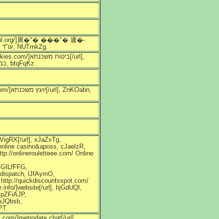
����[/url], esoGqWD, http://movidasocial.org/ עו"ד נדל"ן תל-אביב, NUTmkZg.
cbSvRCh, http://theringoftherockies.com/ כמה עולה ביטוח משכנתא, btqFqKz.
VigRX[/url], xJaZxTg,
 online casino&aposs, cJaelzR,
http://onlinerouletteee.com/ Online
, GILfFFG,
 dispatch, lJfAymO,
 http://quickdiscountsspot.com/
.info/]website[/url], hjGdUQl,
, pZFiAJP,
JbJQbsb,
PT.
t.com/]metrodate chat[/url],