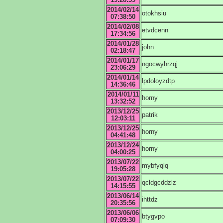
2014/02/14
otokhsiu
07:38:50
2014/02/08
etvdcenn
17:34:56
2014/01/28
john
02:18:47
2014/01/17
ngocwyhrzqj
23:06:29
2014/01/14
lpdoloyzdtp
14:36:46
2014/01/11
horny
13:32:52
2013/12/25
patrik
12:03:11
2013/12/25
horny
04:41:48
2013/12/24
horny
04:00:25
2013/07/22
mybfyqlq
19:05:28
2013/07/22
qcldgcddzlz
14:15:55
2013/06/14
ihttdz
20:35:56
2013/06/06
btygvpo
07:09:30