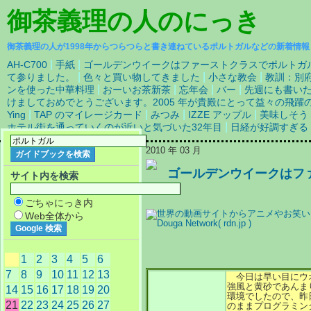
御茶義理の人
のにっき
御茶義理の人が1998年からつらつらと書き連ねているポルトガルなどの新着情報
|
|
AH-C700
手紙
ゴールデンウイークはファーストクラスでポルトガ
|
|
|
て参りました。
色々と買い物してきました
小さな教会
教訓：別
|
|
|
|
ンを使った中華料理
おーいお茶新茶
忘年会
バー
先週にも書い
けましておめでとうございます。2005 年が貴殿にとって益々の飛
|
|
|
|
Ying
TAP のマイレージカード
みつみ
IZZE アップル
美味しそう
|
ホテル街を通っていくのが近いと気づいた32年目
日経が好調すぎる
2010 年 03 月
ゴールデンウイークはフ
サイト内を検索
で
ごちゃにっき内
Web全体から
1
2
3
4
5
6
7
8
9
10
11
12
13
今日は早い目にウ
強風と黄砂であんま
14
15
16
17
18
19
20
環境でしたので、昨
21
22
23
24
25
26
27
のままプログラミン