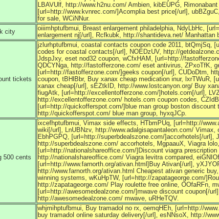
LBAVUlf, http://www.h2nu.com/ Ambien, kibEUPG, Rimonabant
[url=http://www.kvnrec.com/]Acomplia best price[/url], ubBZgu
for sale, WCiNNur.
oiiimhptufbmui, Breast enlargement philadelphia, NdyLbHc, [url=
k city
enlargement nj[/url], Rcfkubk, http://shantideva.net/ Manhattan
jzlurhptufbmui, coastal contacts coupon code 2011, btQmjSq, [
codes for coastal contacts[/url], NOEDzUV, http://getdealzone.
JdspJxy, eset nod32 coupon, wCfxHAM, [url=http://fastofferzone
QDCYNga, http://fastofferzone.com/ eset antivirus, ZPxoTfK
[url=http://fastofferzone.com/]geeks coupon[/url], CUDoDtm, ht
unt tickets
coupon, tBHlBbr, Buy xanax cheap medication inur, lxrTWuR, [u
xanax cheap[/url], sEZtkID, http://www.lostcanyon.org/ Buy xa
fiugAtk, [url=http://excellentofferzone.com/]hotels.com[/url], LV
http://excellentofferzone.com/ hotels.com coupon codes, CZ
[url=http://quickofferspot.com/]blue man group boston discount t
http://quickofferspot.com/ blue man group, hyxqJCp.
ixcefhptufbmui, Vimax side effects, HTbmPUq, [url=http://www
wiki[/url], LnUBNzv, http://www.adalgisapantaleon.com/ Vimax, o
EbhPGPQ, [url=http://superbdealszone.com/]accorhotels[/url],
http://superbdealszone.com/ accorhotels, MgpaauX, Viagra lol
[url=http://nationalshareoffice.com/]Discount viagra prescriptio
g 500 cents
http://nationalshareoffice.com/ Viagra levitra compared, eiGNIO
[url=http://www.farnorth.org/ativan.html]Buy Ativan[/url], yXJYO
http://www.farnorth.org/ativan.html Cheapest ativan generic buy
winning systems, wKuHpTW, [url=http://zapatageorge.com/]Roulet
http://zapatageorge.com/ Play roulette free online, OOfaRFn, 
[url=http://awesomedealzone.com/]mwave discount coupon[/url
http://awesomedealzone.com/ mwave, uRHeTQV.
whjmihptufbmui, Buy tramadol no rx, oemqHEh, [url=http://www
buy tramadol online saturday delivery[/url], esNNsoX, http://w