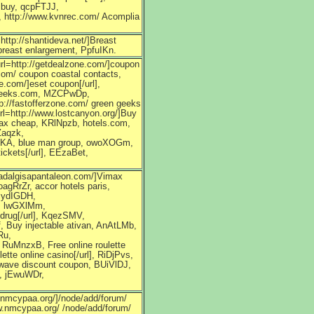
 buy, qcpFTJJ,
C, http://www.kvnrec.com/ Acomplia
http://shantideva.net/]Breast
 breast enlargement, PpfuIKn.
url=http://getdealzone.com/]coupon
com/ coupon coastal contacts,
.com/]eset coupon[/url],
, geeks.com, MZCPwDp,
tp://fastofferzone.com/ green geeks
rl=http://www.lostcanyon.org/]Buy
nax cheap, KRlNpzb, hotels.com,
Zaqzk,
IdBKA, blue man group, owoXOGm,
ickets[/url], EEzaBet,
.adalgisapantaleon.com/]Vimax
agRrZr, accor hotels paris,
 JydIGDH,
o, lwGXlMm,
n drug[/url], KqezSMV,
f, Buy injectable ativan, AnAtLMb,
Ru,
, RuMnzxB, Free online roulette
te online casino[/url], RiDjPvs,
mwave discount coupon, BUiVlDJ,
], jEwuWDr,
.nmcypaa.org/]/node/add/forum/
ww.nmcypaa.org/ /node/add/forum/