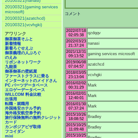
20100321(nanasi)
20100321(gaming services
microsoft)
コメント
20100321(azatchcd)
20100321(vcvhgki)
2022/07/18
qzdqqv
アワリンク
02:05:38
御茶御茶そふと
2022/03/23
nanasi
新着情報
21:37:24
新着ろぐせえぶ
2021/12/31
御茶義理の人ぶろぐ
gaming services microsoft
09:13:52
のえみ
2019/06/08
リボンネットワーク
azatchcd
07:04:57
九能茶
御茶御茶の壁紙屋
2018/03/05
vcvhgki
ファーストクラスに乗る
23:13:04
インターネットのメイドさん
2016/02/02
Mark
PC パーツデータベース
00:31:29
エロゲーデータベース
2016/02/01
WILLCOM 料金比較
Mark
12:40:01
出張用
転職・就職用
2016/01/30
Mark
07:37:24
外国格安ホテル予約
海外格安航空券予約
2015/10/26
Bradley
旅行保険無料の無料クレジット
18:08:52
カード
2015/10/25
カンボジアビザ取得
Bradley
11:09:48
フコイダン
2015/10/25
mixi
Bradley