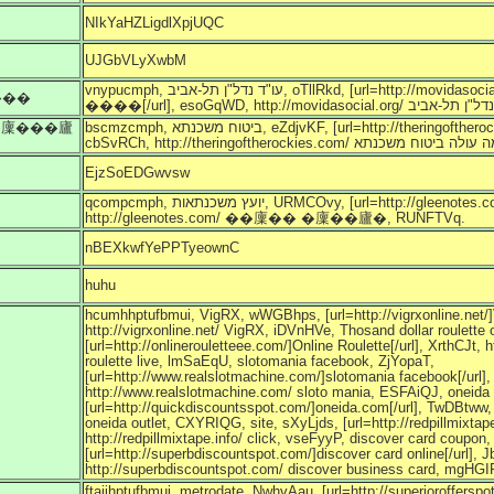
NIkYaHZLigdlXpjUQC
UJGbVLyXwbM
vnypucmph, עו"ד נדל"ן תל-אביב, oTllRkd, [url=http://movidasocial.org/]廣�"� ���"� 廬�-
���
�廩���廬
bscmzcmph, ביטוח משכנתא, eZdjvKF, [url=http://theringoftherockies.com/]ביטוח משכנתא[/url],
EjzSoEDGwvsw
qcompcmph, יועץ משכנתאות, URMCOvy, [url=http://gleenotes.com/]יועץ משכנתא[/url], ZnKOabn,
http://gleenotes.com/ ��廩�� �廩��廬�, RUNFTVq.
nBEXkwfYePPTyeownC
huhu
hcumhhptufbmui, VigRX, wWGBhps, [url=http://vigrxonline.net/]
http://vigrxonline.net/ VigRX, iDVnHVe, Thosand dollar roulette
[url=http://onlinerouletteee.com/]Online Roulette[/url], XrthCJt, 
roulette live, lmSaEqU, slotomania facebook, ZjYopaT,
[url=http://www.realslotmachine.com/]slotomania facebook[/url]
http://www.realslotmachine.com/ sloto mania, ESFAiQJ, oneida
[url=http://quickdiscountsspot.com/]oneida.com[/url], TwDBtww,
oneida outlet, CXYRIQG, site, sXyLjds, [url=http://redpillmixtape
http://redpillmixtape.info/ click, vseFyyP, discover card coupon
[url=http://superbdiscountspot.com/]discover card online[/url], 
http://superbdiscountspot.com/ discover business card, mgHGI
ftaiihptufbmui, metrodate, NwhvAau, [url=http://superiorofferspo