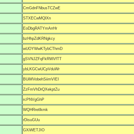
CmGdnFNbusTCZwE
STXECwMQlXn
EoDbgRATYmArrHr
bzHhpZdKRNgkcy
wUOYWwKTybCThmD
gSVNJZFqFkRWVfTT
ybLKGCwUCpVduWr
BUiMVobehSiimVIEI
ZzFmVhDrQXekptZu
rcPNVgGhP
WQHRretlkmk
rDisuGUu
GXiWETJIO