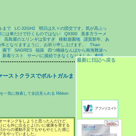
|
|
ルまで
LC-32GH2
明日は久々の団交です。気が高ぶっ
|
|
府には車だけで行くものではない
Q9300
喜多方ラーメ
|
|
|
た
高島屋のエリンギは安すぎ
移動遊園地
謹賀新年、あ
|
躍の年となりますように、お祈り申し上げます。
Than
|
|
|
|
廊下
SAGRES
福袋
四つ橋線なんばから南海難波へ
|
|
|
|
新着リスト
サーバに接続できなくなりました
劇場
最新に日記へ戻る
ァーストクラスでポルトガルま
オーキングをしようと思ったんだけど、
りにも外に出るとよけいに健康を害する
日からの運動不足でもやもやとした感じ
グをやっていました。