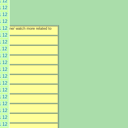
1
12
1
12
1
12
1
12
1
12
e/ watch more related to
1
12
1
12
1
12
1
12
1
12
1
12
1
12
1
12
1
12
1
12
1
12
1
12
1
12
1
12