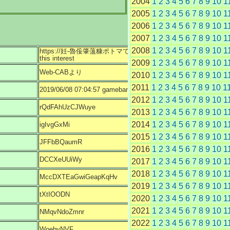
2004
1
2
3
4
5
6
7
8
9
10
1
2005
1
2
3
4
5
6
7
8
9
10
1
2006
1
2
3
4
5
6
7
8
9
10
1
2007
1
2
3
4
5
6
7
8
9
10
1
2008
1
2
3
4
5
6
7
8
9
10
1
https://妊-魯侫肇薀糠ポトマで［�-里砲辰櫂櫂肇螢�.net.skidson.onlin
this interest
2009
1
2
3
4
5
6
7
8
9
10
1
Web-CABより
2010
1
2
3
4
5
6
7
8
9
10
1
2011
1
2
3
4
5
6
7
8
9
10
1
2019/06/08 07:04:57 gamebanana whitty.
2012
1
2
3
4
5
6
7
8
9
10
1
rQdFAhUzCJWuye
2013
1
2
3
4
5
6
7
8
9
10
1
2014
1
2
3
4
5
6
7
8
9
10
1
igIvgGxMi
2015
1
2
3
4
5
6
7
8
9
10
1
JFFbBQaumR
2016
1
2
3
4
5
6
7
8
9
10
1
DCCXeUUiWy
2017
1
2
3
4
5
6
7
8
9
10
1
2018
1
2
3
4
5
6
7
8
9
10
1
MccDXTEaGwiGeapKqHv
2019
1
2
3
4
5
6
7
8
9
10
1
tXtIOODN
2020
1
2
3
4
5
6
7
8
9
10
1
2021
1
2
3
4
5
6
7
8
9
10
1
NMqvNdoZmnr
2022
1
2
3
4
5
6
7
8
9
10
1
WoebyNVF