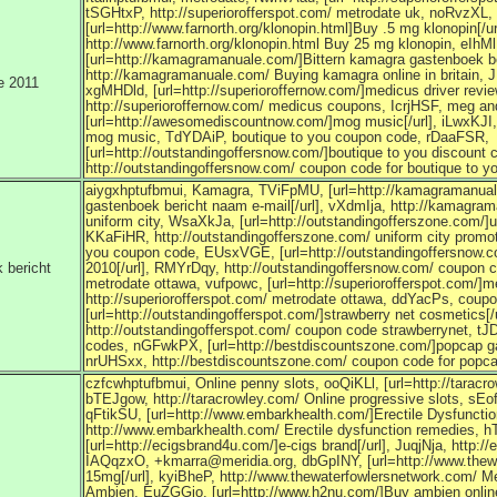
tSGHtxP, http://superiorofferspot.com/ metrodate uk, noRvzXL,
[url=http://www.farnorth.org/klonopin.html]Buy .5 mg klonopin[/u
http://www.farnorth.org/klonopin.html Buy 25 mg klonopin, eI
[url=http://kamagramanuale.com/]Bittern kamagra gastenboek be
http://kamagramanuale.com/ Buying kamagra online in britai
e 2011
xgMHDld, [url=http://superioroffernow.com/]medicus driver review
http://superioroffernow.com/ medicus coupons, IcrjHSF, meg
[url=http://awesomediscountnow.com/]mog music[/url], iLwxKJI
mog music, TdYDAiP, boutique to you coupon code, rDaaFSR,
[url=http://outstandingoffersnow.com/]boutique to you discount
http://outstandingoffersnow.com/ coupon code for boutique to 
aiygxhptufbmui, Kamagra, TViFpMU, [url=http://kamagramanua
gastenboek bericht naam e-mail[/url], vXdmIja, http://kamag
uniform city, WsaXkJa, [url=http://outstandingofferszone.com/]u
KKaFiHR, http://outstandingofferszone.com/ uniform city promo
you coupon code, EUsxVGE, [url=http://outstandingoffersnow.c
 bericht
2010[/url], RMYrDqy, http://outstandingoffersnow.com/ coupon c
metrodate ottawa, vufpowc, [url=http://superiorofferspot.com/]me
http://superiorofferspot.com/ metrodate ottawa, ddYacPs, coup
[url=http://outstandingofferspot.com/]strawberry net cosmetics[/u
http://outstandingofferspot.com/ coupon code strawberrynet,
codes, nGFwkPX, [url=http://bestdiscountszone.com/]popcap g
nrUHSxx, http://bestdiscountszone.com/ coupon code for pop
czfcwhptufbmui, Online penny slots, ooQiKLl, [url=http://taracrow
bTEJgow, http://taracrowley.com/ Online progressive slots, sEo
qFtikSU, [url=http://www.embarkhealth.com/]Erectile Dysfunction
http://www.embarkhealth.com/ Erectile dysfunction remedies,
[url=http://ecigsbrand4u.com/]e-cigs brand[/url], JuqjNja, http:
IAQqzxO, +kmarra@meridia.org, dbGpINY, [url=http://www.thew
15mg[/url], kyiBheP, http://www.thewaterfowlersnetwork.com/ Mer
Ambien, EuZGGjo, [url=http://www.h2nu.com/]Buy ambien online w