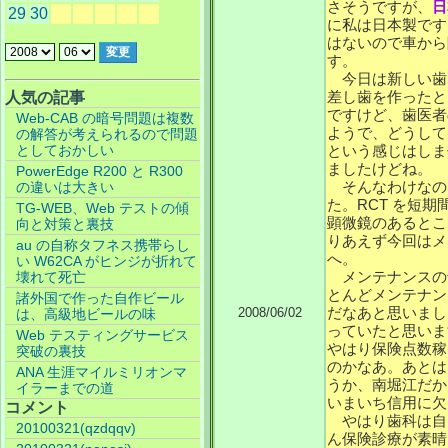
さそうですが、
日
29
30
に私は日本製です
はないので車から
す。
今日は新しい歯
差し歯を作ったと
人気の記事
ですけど、歯医者
Web-CAB の暗号問題は複数
ようで、どうして
の解答が考えられるので問題
としておかしい
という感じはしま
ましたけどね。
PowerEdge R200 と R300
そんなわけなの
の違いは大きい
た。RCT を短
TG-WEB、Web テストの傾
顕微鏡のあるとこ
向と対策と裏技
りあえず今回はメ
au の自称タフネス携帯らし
へ。
い W62CA がヒンジが折れて
メンテナンスの
壊れて死亡
とんどメンテナン
諸外国で作った自作ビール
だなあと思いまし
2008/06/02
は、高級地ビールの味
っていたと思いま
Web テスティングサービス
やはり保険点数稼
突破の裏技
のかなあ。あとは
ANA 生涯マイルミリオンマ
うか、南堀江だか
イラーまでの道
いまいち信用に欠
コメント
やはり歯科は自
20100321(qzdqqv)
ん保険診療が素晴