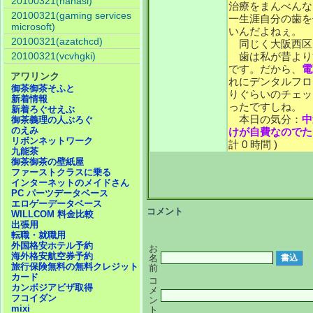
20100321(nanasi)
治療をまんべんな
20100321(gaming services
一生涯自分の歯を
microsoft)
いんだよねぇ。
20100321(azatchcd)
同じく大阪西区
20100321(vcvhgki)
歯は私が昔より
です。だから、
電
アワリンク
れにデンタルフロ
御茶御茶そふと
りぐらいのチェッ
新着情報
ったですしね。
新着ろぐせえぶ
本日の気分：
中
御茶義理の人ぶろぐ
のえみ
けが自費なのでた
リボンネットワーク
計 0 時間 )
九能茶
御茶御茶の壁紙屋
ファーストクラスに乗る
インターネットのメイドさん
PC パーツデータベース
エロゲーデータベース
コメント
WILLCOM 料金比較
出張用
転職・就職用
外国格安ホテル予約
お
海外格安航空券予約
名
旅行保険無料の無料クレジット
前
カード
コ
カンボジアビザ取得
メ
フコイダン
ン
mixi
ト