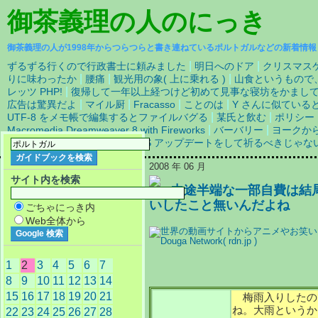
御茶義理の人
のにっき
御茶義理の人が1998年からつらつらと書き連ねているポルトガルなどの新着情報
|
|
ずるずる行くので行政書士に頼みました
明日へのドア
クリスマス
|
|
|
りに味わったか
腰痛
観光用の象( 上に乗れる )
山食というもので、
|
レッツ PHP!
復帰して一年以上経つけど初めて見事な寝坊をかまし
|
|
|
|
広告は驚異だよ
マイル厨
Fracasso
ことのは
Y さんに似ている
|
|
UTF-8 をメモ帳で編集するとファイルバグる
某氏と飲む
ポリシー
|
|
Macromedia Dreamweaver 8 with Fireworks
バーバリー
ヨークか
|
い簡単レシピ
リモートで BIOS アップデートをして祈るべきじゃな
2008 年 06 月
サイト内を検索
中途半端な一部自費は結
いしたこと無いんだよね
ごちゃにっき内
Web全体から
1
2
3
4
5
6
7
8
9
10
11
12
13
14
15
16
17
18
19
20
21
梅雨入りしたの
ね。大雨というか
22
23
24
25
26
27
28