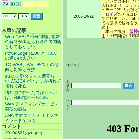
プレオは本日 150
29
30
31
入れるより、よくわ
ュラー 129 円だ
ロイズ
のチョコレ
2006/10/22
ておりました。168
ても濃厚で疲れも吹
め！
人気の記事
本日の気分：
阪神
よ
：0 時間( 計 0 時間
Web-CAB の暗号問題は複数
の解答が考えられるので問題
としておかしい
PowerEdge R200 と R300
の違いは大きい
TG-WEB、Web テストの傾
コメント
向と対策と裏技
au の自称タフネス携帯らし
い W62CA がヒンジが折れて
お
名
壊れて死亡
前
諸外国で作った自作ビール
コ
は、高級地ビールの味
メ
Web テスティングサービス
ン
ト
突破の裏技
ANA 生涯マイルミリオンマ
イラーまでの道
コメント
20100321(qzdqqv)