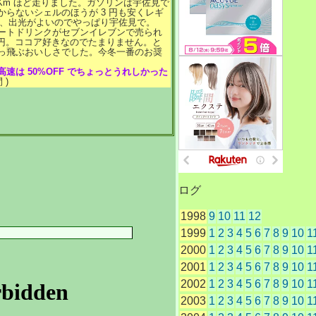
Km ほど走りました。ガソリンは宇佐見で
からないシェルのほうが 3 円も安くレギ
けど、出光がよいのでやっぱり宇佐見で。
ートドリンクがセブンイレブンで売られ
 円。ココア好きなのでたまりません。と
っ飛ぶおいしさでした。今冬一番のお奨
高速は 50%OFF でちょっとうれしかった
 )
ログ
1998
9
10
11
12
1999
1
2
3
4
5
6
7
8
9
10
1
2000
1
2
3
4
5
6
7
8
9
10
1
2001
1
2
3
4
5
6
7
8
9
10
1
2002
1
2
3
4
5
6
7
8
9
10
1
2003
1
2
3
4
5
6
7
8
9
10
1