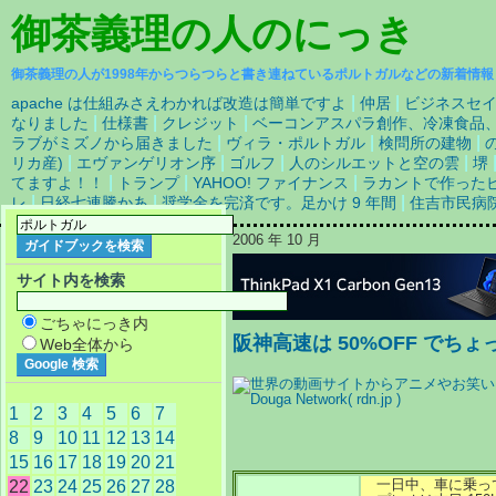
御茶義理の人
のにっき
御茶義理の人が1998年からつらつらと書き連ねているポルトガルなどの新着情報
|
|
apache は仕組みさえわかれば改造は簡単ですよ
仲居
ビジネスセイ
|
|
|
なりました
仕様書
クレジット
ベーコンアスパラ創作、冷凍食品
|
|
|
ラブがミズノから届きました
ヴィラ・ポルトガル
検問所の建物
|
|
|
|
リカ産)
エヴァンゲリオン序
ゴルフ
人のシルエットと空の雲
堺
|
|
|
てますよ！！
トランプ
YAHOO! ファイナンス
ラカントで作った
|
|
|
レ
日経七連騰かあ
奨学金を完済です。足かけ 9 年間
住吉市民病
2006 年 10 月
サイト内を検索
ごちゃにっき内
阪神高速は 50%OFF でち
Web全体から
1
2
3
4
5
6
7
8
9
10
11
12
13
14
15
16
17
18
19
20
21
一日中、車に乗っ
22
23
24
25
26
27
28