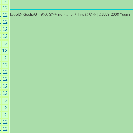
1
12
1
12
絡先 skypeID( GochaGiri-の人 )のを no へ、人を hito に変換 | ©1998-2008 Yuumi
1
12
1
12
1
12
1
12
1
12
1
12
1
12
1
12
1
12
1
12
1
12
1
12
1
12
1
12
1
12
1
12
1
12