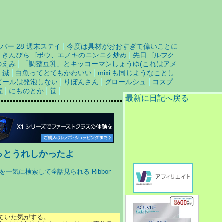
|
バー 28 週末ステイ
今度は具材がおおすぎて偉いことに
|
、きんぴらゴボウ、エノキのニンニク炒め
先日ゴルフク
|
のえみ
「調整豆乳」とキッコーマンしょうゆ(これはアメ
|
|
|
鍼
白魚ってとてもかわいい
mixi も同じようなことし
|
|
|
ビールは発泡しない
りぼんさん
グロールシュ
コスプ
|
|
|
院
にものとか
笹
最新に日記へ戻る
ょっとうれしかったよ
ていた気がする。