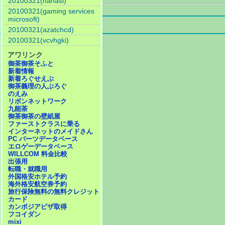
20100321(nanasi)
20100321(gaming services
microsoft)
20100321(azatchcd)
20100321(vcvhgki)
アワリンク
御茶御茶そふと
新着情報
新着ろぐせえぶ
御茶義理の人ぶろぐ
のえみ
リボンネットワーク
九能茶
御茶御茶の壁紙屋
ファーストクラスに乗る
インターネットのメイドさん
PC パーツデータベース
エロゲーデータベース
WILLCOM 料金比較
出張用
転職・就職用
外国格安ホテル予約
海外格安航空券予約
旅行保険無料の無料クレジット
カード
カンボジアビザ取得
フコイダン
mixi