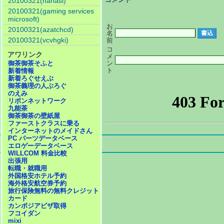
20100321(nanasi)
20100321(gaming services
microsoft)
お
20100321(azatchcd)
名
20100321(vcvhgki)
前
コ
アワリンク
メ
ン
御茶御茶そふと
ト
新着情報
新着ろぐせえぶ
御茶義理の人ぶろぐ
のえみ
リボンネットワーク
九能茶
御茶御茶の壁紙屋
ファーストクラスに乗る
インターネットのメイドさん
PC パーツデータベース
エロゲーデータベース
WILLCOM 料金比較
出張用
転職・就職用
外国格安ホテル予約
海外格安航空券予約
旅行保険無料の無料クレジット
カード
カンボジアビザ取得
フコイダン
mixi