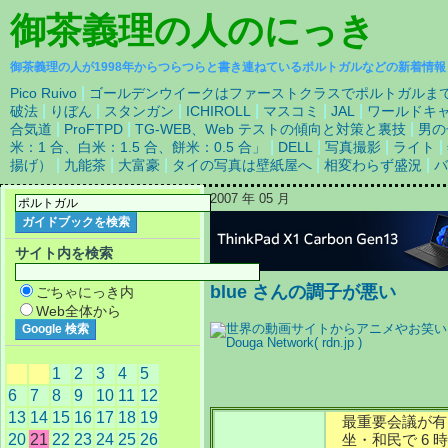
御茶義理の人
のにっき
御茶義理の人が1998年からつらつらと書き連ねているポルトガルなどの新着情報
|
Pico Ruivo
ゴールデンウイークはファーストクラスでポルトガルま
|
|
|
|
|
|
破法
りぼん
スタンガン
ICHIROLL
マスコミ
JAL
ワールドキ
|
|
|
合気道
ProFTPD
TG-WEB、Web テストの傾向と対策と裏技
男の
|
|
|
|
米：1 合、白米：1.5 合、餅米：0.5 合」
DELL
写真撮影
ライト
|
|
|
|
|
揚げ）
九能茶
大富豪
タイの写真は壁紙屋へ
相変わらず盛況
バ
2007 年 05 月
サイト内を検索
blue さんの調子が悪い
ごちゃにっき内
Web全体から
1
2
3
4
5
6
7
8
9
10
11
12
13
14
15
16
17
18
19
最重要会議が有
20
21
22
23
24
25
26
坐・和民で 6 