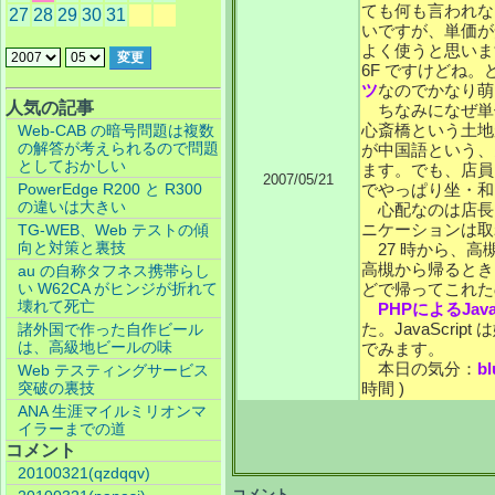
ても何も言われな
27
28
29
30
31
いですが、単価が
よく使うと思いま
6F ですけどね
ツ
なのでかなり萌
人気の記事
ちなみになぜ単
心斎橋という土地
Web-CAB の暗号問題は複数
の解答が考えられるので問題
が中国語という、
としておかしい
ます。でも、店員
2007/05/21
PowerEdge R200 と R300
でやっぱり坐・和
の違いは大きい
心配なのは店長
ニケーションは取
TG-WEB、Web テストの傾
向と対策と裏技
27 時から、高
高槻から帰るとき
au の自称タフネス携帯らし
い W62CA がヒンジが折れて
どで帰ってこれた
壊れて死亡
PHPによるJava
た。JavaScri
諸外国で作った自作ビール
は、高級地ビールの味
でみます。
本日の気分：
b
Web テスティングサービス
突破の裏技
時間 )
ANA 生涯マイルミリオンマ
イラーまでの道
コメント
20100321(qzdqqv)
コメント